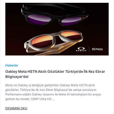
Haberler
Oakley Meta HSTN Akıllı Gözlükler Türkiye’de İlk Kez Ebrar
Bilgisayar’da!
Meta ve Oakley iş birliğiyle geliştirilen Oakley Meta HSTN akıllı
gözlükler, Türkiye'de ilk kez Ebrar Bilgisayar'da satışa sunuluyor.
Performans odaklı Oakley tasarımı ile Meta AI teknolojisini bir araya
getiren bu model; 12MP Ultra HD ...
DEVAMINI OKU