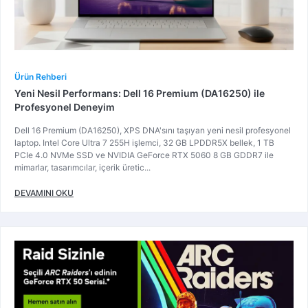
Ürün Rehberi
Yeni Nesil Performans: Dell 16 Premium (DA16250) ile
Profesyonel Deneyim
Dell 16 Premium (DA16250), XPS DNA'sını taşıyan yeni nesil profesyonel
laptop. Intel Core Ultra 7 255H işlemci, 32 GB LPDDR5X bellek, 1 TB
PCIe 4.0 NVMe SSD ve NVIDIA GeForce RTX 5060 8 GB GDDR7 ile
mimarlar, tasarımcılar, içerik üretic...
DEVAMINI OKU