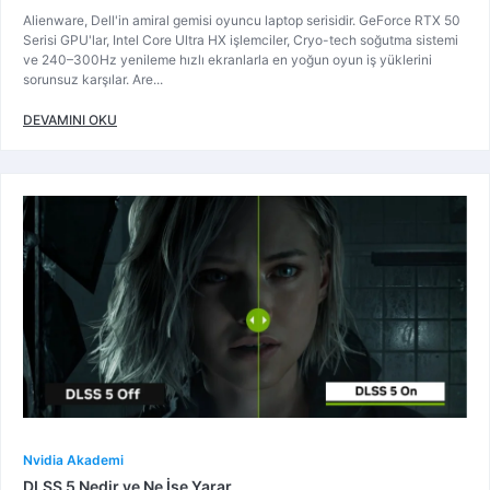
Alienware, Dell'in amiral gemisi oyuncu laptop serisidir. GeForce RTX 50
Serisi GPU'lar, Intel Core Ultra HX işlemciler, Cryo-tech soğutma sistemi
ve 240–300Hz yenileme hızlı ekranlarla en yoğun oyun iş yüklerini
sorunsuz karşılar. Are...
DEVAMINI OKU
Nvidia Akademi
DLSS 5 Nedir ve Ne İşe Yarar