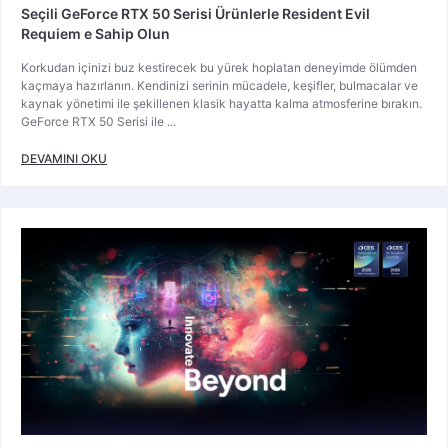
Seçili GeForce RTX 50 Serisi Ürünlerle Resident Evil
Requiem e Sahip Olun
Korkudan içinizi buz kestirecek bu yürek hoplatan deneyimde ölümden
kaçmaya hazırlanın. Kendinizi serinin mücadele, keşifler, bulmacalar ve
kaynak yönetimi ile şekillenen klasik hayatta kalma atmosferine bırakın.
GeForce RTX 50 Serisi ile ...
DEVAMINI OKU