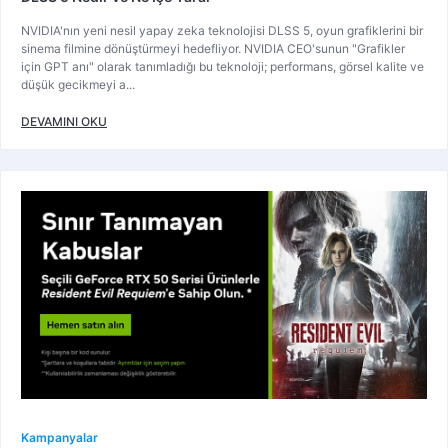
NVIDIA'nın yeni nesil yapay zeka teknolojisi DLSS 5, oyun grafiklerini bir
sinema filmine dönüştürmeyi hedefliyor. NVIDIA CEO'sunun "Grafikler
için GPT anı" olarak tanımladığı bu teknoloji; performans, görsel kalite ve
düşük gecikmeyi a...
DEVAMINI OKU
Kampanyalar