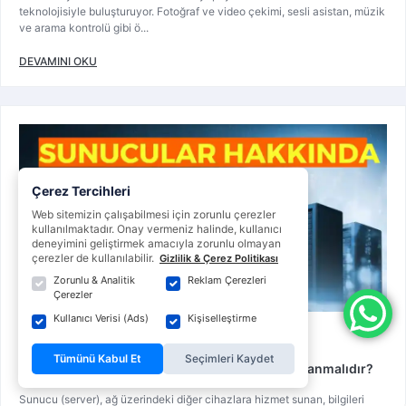
teknolojisiyle buluşturuyor. Fotoğraf ve video çekimi, sesli asistan, müzik
ve arama kontrolü gibi ö...
DEVAMINI OKU
Çerez Tercihleri
Web sitemizin çalışabilmesi için zorunlu çerezler
kullanılmaktadır. Onay vermeniz halinde, kullanıcı
deneyimini geliştirmek amacıyla zorunlu olmayan
çerezler de kullanılabilir.
Gizlilik & Çerez Politikası
Zorunlu & Analitik
Reklam Çerezleri
Çerezler
Kullanıcı Verisi (Ads)
Kişiselleştirme
Satın Alma Rehberi
Tümünü Kabul Et
Seçimleri Kaydet
Sunucu (Server) Nedir, Ne Değildir? Kimler Kullanmalıdır?
Sunucu (server), ağ üzerindeki diğer cihazlara hizmet sunan, bilgileri