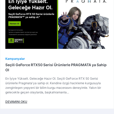
Kampanyalar
Seçili GeForce RTX50 Serisi Ürünlerle PRAGMATA ya Sahip
Ol
En İyiye Yükselt. Geleceğe Hazır Ol. Seçili GeForce RTX 50 Serisi
ürünlerle Pragmata'ya sahip ol. Kendine özgü hackleme kurgusuyla
zenginleşen yepyeni bir bilim kurgu macerasını deneyimle. Yakın bir
gelecekte geçen olaylarda, başkahramanla...
DEVAMINI OKU