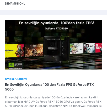
DEVAMINI OKU
Nvidia Akademi
En Sevdiğin Oyunlarda 100 den Fazla FPS GeForce RTX
5060
En sevdiğiniz oyunlarda saniyede 100'ün üzerinde kare hızının keyfini
çıkarmak için NVIDIA® GeForce RTX™ 5060 GPU'ya geçin. GeForce RTX
5060 GPU'lar, oyunun kurallarını değiştiren NVIDIA Blackwell mimarisi ile