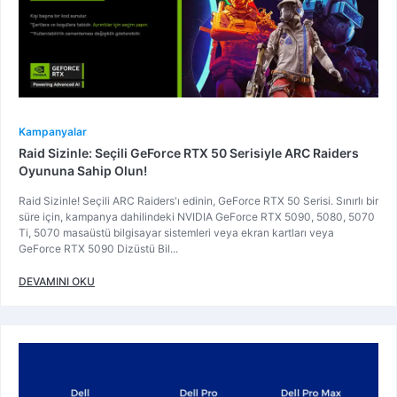
Kampanyalar
Raid Sizinle: Seçili GeForce RTX 50 Serisiyle ARC Raiders
Oyununa Sahip Olun!
Raid Sizinle! Seçili ARC Raiders'ı edinin, GeForce RTX 50 Serisi. Sınırlı bir
süre için, kampanya dahilindeki NVIDIA GeForce RTX 5090, 5080, 5070
Ti, 5070 masaüstü bilgisayar sistemleri veya ekran kartları veya
GeForce RTX 5090 Dizüstü Bil...
DEVAMINI OKU