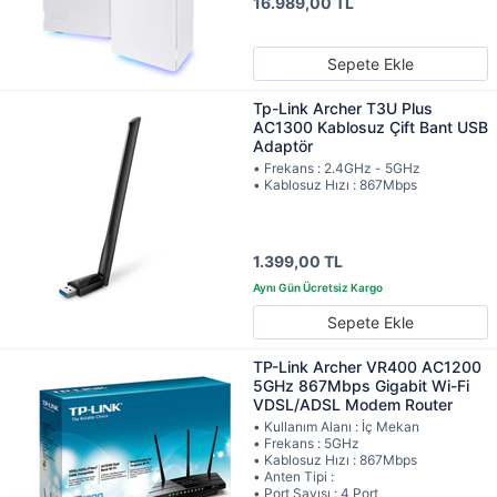
16.989,00 TL
Sepete Ekle
Tp-Link Archer T3U Plus
AC1300 Kablosuz Çift Bant USB
Adaptör
• Frekans : 2.4GHz - 5GHz
• Kablosuz Hızı : 867Mbps
1.399,00 TL
Sepete Ekle
TP-Link Archer VR400 AC1200
5GHz 867Mbps Gigabit Wi-Fi
VDSL/ADSL Modem Router
• Kullanım Alanı : İç Mekan
• Frekans : 5GHz
• Kablosuz Hızı : 867Mbps
• Anten Tipi :
• Port Sayısı : 4 Port