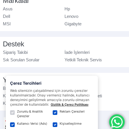
Markalar
Asus
Hp
Dell
Lenovo
MSI
Gigabyte
Destek
Sipariş Takibi
İade İşlemleri
Sık Sorulan Sorular
Yetkili Teknik Servis
Yasal Bilgilendirme
Çerez Tercihleri
Banka Hesap No
Çerez Politikası
Web sitemizin çalışabilmesi için zorunlu çerezler
kullanılmaktadır. Onay vermeniz halinde, kullanıcı
Kullanım Koşulları
Ticari Elektronik İleti
deneyimini geliştirmek amacıyla zorunlu olmayan
K.V.K.K. Politikası
Veri Gizliliği
çerezler de kullanılabilir.
Gizlilik & Çerez Politikası
Zorunlu & Analitik
Reklam Çerezleri
Çerezler
Kullanıcı Verisi (Ads)
Kişiselleştirme