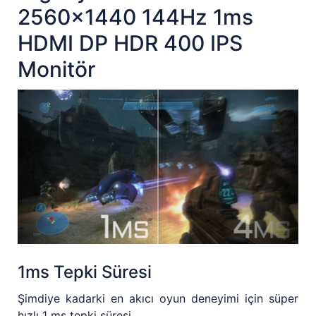
2560x1440 144Hz 1ms
HDMI DP HDR 400 IPS
Monitör
1ms Tepki Süresi
Şimdiye kadarki en akıcı oyun deneyimi için süper
hızlı 1 ms tepki süresi.