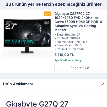
Bu ürünün yerine tercih edebileceğiniz ürünler
Gigabyte GS27FC2 27
1920x1080 FHD 240Hz 1ms
Curve 1500R HDMI DP HDR10
Adaptive Sync VA Gaming
Monitör
• Ekran Boyutu : 27
• Kontrast : 3000:1
• İzleme Açısı : 178 - 178
• Ekran Oranı : 16:10
• Parlaklık : 350 cd/m
8.719,00 TL
Sepete Ekle
Ürün Açıklaması
Gigabyte G27Q 27