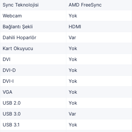
Sync Teknolojisi
AMD FreeSync
Webcam
Yok
Bağlantı Şekli
HDMI
Dahili Hoparlör
Var
Kart Okuyucu
Yok
DVI
Yok
DVI-D
Yok
DVI-I
Yok
VGA
Yok
USB 2.0
Yok
USB 3.0
Var
USB 3.1
Yok