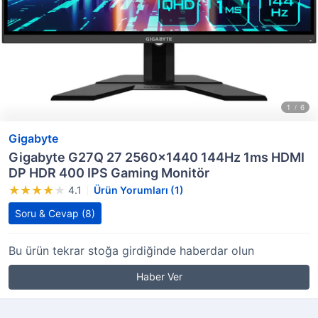
Gigabyte
Gigabyte G27Q 27 2560x1440 144Hz 1ms HDMI
DP HDR 400 IPS Gaming Monitör
4.1
Ürün Yorumları (1)
Soru & Cevap
(8)
Bu ürün tekrar stoğa girdiğinde haberdar olun
Haber Ver