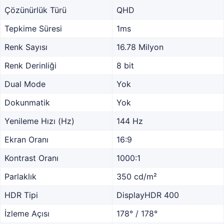
Çözünürlük Türü
QHD
Tepkime Süresi
1ms
Renk Sayısı
16.78 Milyon
Renk Derinliği
8 bit
Dual Mode
Yok
Dokunmatik
Yok
Yenileme Hızı (Hz)
144 Hz
Ekran Oranı
16:9
Kontrast Oranı
1000:1
Parlaklık
350 cd/m²
HDR Tipi
DisplayHDR 400
İzleme Açısı
178° / 178°