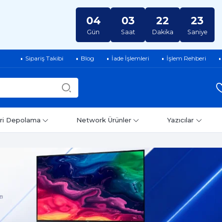
04
03
22
22
Gün
Saat
Dakika
Saniye
Sipariş Takibi
Blog
İade İşlemleri
İşlem Rehberi
ri Depolama
Network Ürünler
Yazıcılar