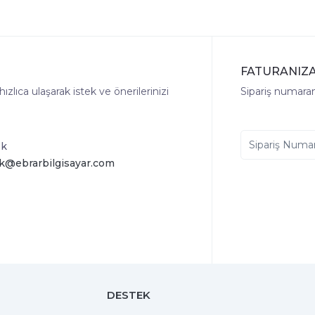
FATURANIZA
lıca ulaşarak istek ve önerilerinizi
Sipariş numaranı
ek
k@ebrarbilgisayar.com
DESTEK