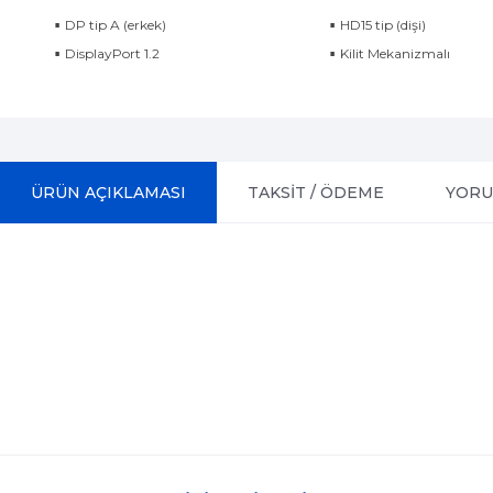
DP tip A (erkek)
HD15 tip (dişi)
DisplayPort 1.2
Kilit Mekanizmalı
ÜRÜN AÇIKLAMASI
TAKSİT / ÖDEME
YOR