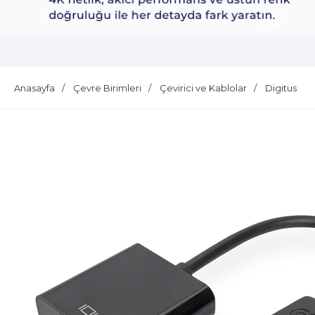
Dell Plus S2725QS
Anasayfa
Çevre Birimleri
Çevirici ve Kablolar
Digitus