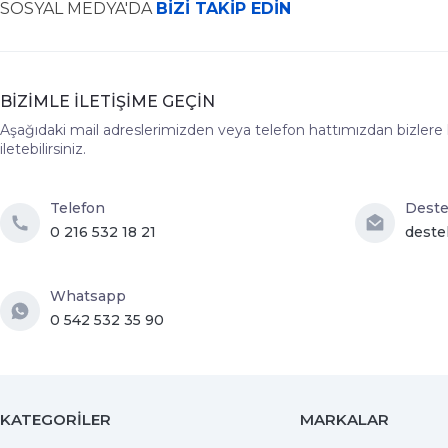
SOSYAL MEDYA'DA
BİZİ TAKİP EDİN
BİZİMLE İLETİŞİME GEÇİN
Aşağıdaki mail adreslerimizden veya telefon hattımızdan bizlere hız
iletebilirsiniz.
Telefon
Dest
0 216 532 18 21
deste
Whatsapp
0 542 532 35 90
KATEGORİLER
MARKALAR