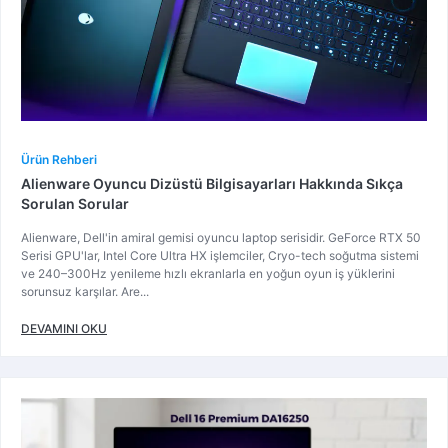
Ürün Rehberi
Alienware Oyuncu Dizüstü Bilgisayarları Hakkında Sıkça
Sorulan Sorular
Alienware, Dell'in amiral gemisi oyuncu laptop serisidir. GeForce RTX 50
Serisi GPU'lar, Intel Core Ultra HX işlemciler, Cryo-tech soğutma sistemi
ve 240–300Hz yenileme hızlı ekranlarla en yoğun oyun iş yüklerini
sorunsuz karşılar. Are...
DEVAMINI OKU