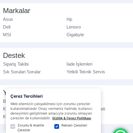
Markalar
Asus
Hp
Dell
Lenovo
MSI
Gigabyte
Destek
Sipariş Takibi
İade İşlemleri
Sık Sorulan Sorular
Yetkili Teknik Servis
Yasal Bilgilendirme
Çerez Tercihleri
Banka Hesap No
Çerez Politikası
Web sitemizin çalışabilmesi için zorunlu çerezler
kullanılmaktadır. Onay vermeniz halinde, kullanıcı
Kullanım Koşulları
Ticari Elektronik İleti
deneyimini geliştirmek amacıyla zorunlu olmayan
K.V.K.K. Politikası
Veri Gizliliği
çerezler de kullanılabilir.
Gizlilik & Çerez Politikası
Zorunlu & Analitik
Reklam Çerezleri
Çerezler