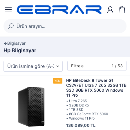
Bilgisayar
Hp Bilgisayar
Filtrele
1 / 53
HP EliteDesk 8 Tower G1i
CS7A7ET Ultra 7 265 32GB 1TB
SSD 8GB RTX 5060 Windows
11 Pro
• Ultra 7 265
• 32GB DDR5
• 1TB SSD
• 8GB GeForce RTX 5060
• Windows 11 Pro
136.089,00 TL