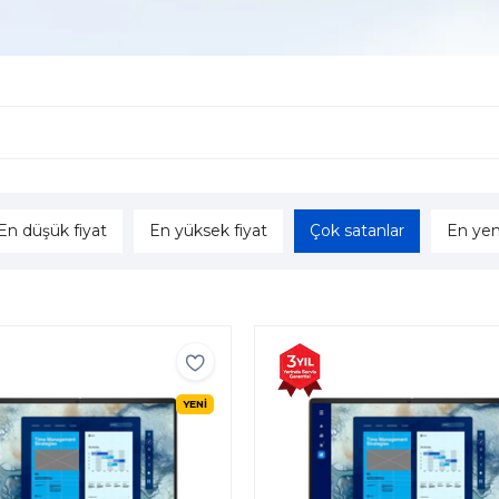
En düşük fiyat
En yüksek fiyat
Çok satanlar
En yen
YENİ