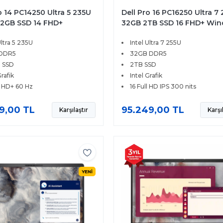
o 14 PC14250 Ultra 5 235U
Dell Pro 16 PC16250 Ultra 7
12GB SSD 14 FHD+
32GB 2TB SSD 16 FHD+ Wi
s 11 Pro BTO113
11 Pro BTO107
Ultra 5 235U
Intel Ultra 7 255U
 DDR5
32GB DDR5
 SSD
2TB SSD
Grafik
Intel Grafik
l HD+ 60 Hz
16 Full HD IPS 300 nits
9,00 TL
95.249,00 TL
Karşılaştır
Karşı
YENİ