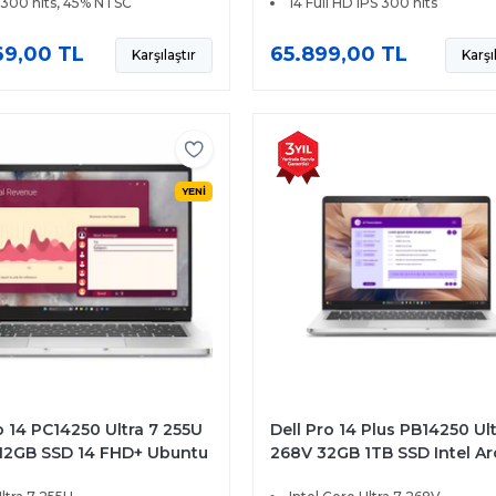
S 300 nits, 45% NTSC
14 Full HD IPS 300 nits
9,00 TL
65.899,00 TL
Karşılaştır
Karşı
YENİ
o 14 PC14250 Ultra 7 255U
Dell Pro 14 Plus PB14250 Ult
12GB SSD 14 FHD+ Ubuntu
268V 32GB 1TB SSD Intel Ar
8
FHD+ Ubuntu XCO210