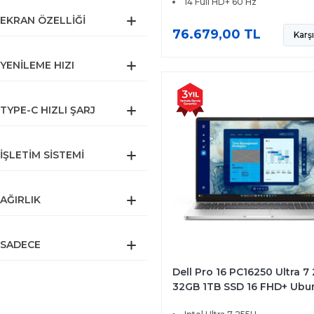
14 Full HD+ 60 Hz
EKRAN ÖZELLIĞI
76.679,00 TL
Karşı
YENILEME HIZI
TYPE-C HIZLI ŞARJ
İŞLETIM SISTEMI
AĞIRLIK
SADECE
Dell Pro 16 PC16250 Ultra 7
32GB 1TB SSD 16 FHD+ Ubu
BTO108