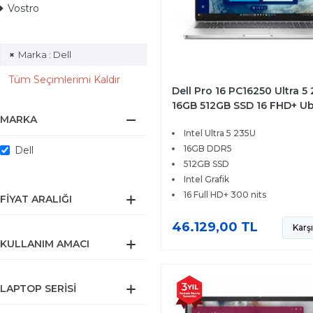
Vostro
Marka : Dell
Tüm Seçimlerimi Kaldır
Dell Pro 16 PC16250 Ultra 5
16GB 512GB SSD 16 FHD+ U
MARKA
BTO105
Intel Ultra 5 235U
16GB DDR5
Dell
512GB SSD
Intel Grafik
16 Full HD+ 300 nits
FIYAT ARALIĞI
46.129,00 TL
Karşı
KULLANIM AMACI
LAPTOP SERISI