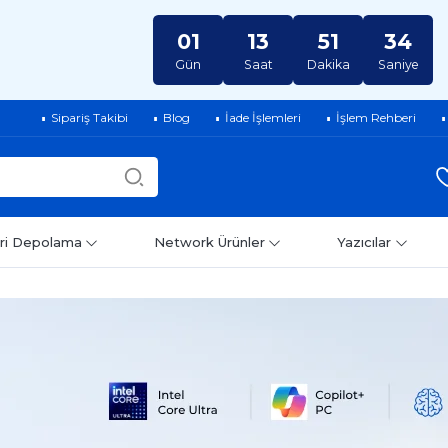
01
13
51
32
Gün
Saat
Dakika
Saniye
Sipariş Takibi
Blog
İade İşlemleri
İşlem Rehberi
ri Depolama
Network Ürünler
Yazıcılar