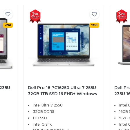
YENİ
YENİ
 235U
Dell Pro 16 PC16250 Ultra 7 255U
Dell Pr
32GB 1TB SSD 16 FHD+ Windows
235U 1
11 Pro BTO107
Window
Intel Ultra 7 255U
Intel 
32GB DDR5
16GB
1TB SSD
512GB
Intel Grafik
Intel 