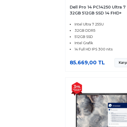
Dell Pro 14 PC14250 Ultra 7
32GB 512GB SSD 14 FHD+
Windows 11 Pro BTO107
Intel Ultra 7 255U
32GB DDR5
512GB SSD
Intel Grafik
14 Full HD IPS 300 nits
85.669,00 TL
Karşı