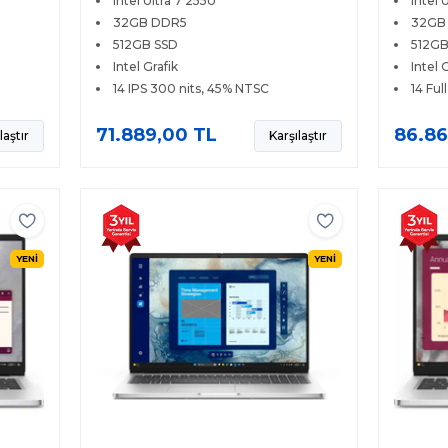
Intel Ultra 7 255U
Intel 
32GB DDR5
32GB
512GB SSD
512GB
Intel Grafik
Intel 
14 IPS 300 nits, 45% NTSC
14 Ful
71.889,00 TL
86.86
laştır
Karşılaştır
YENİ
YENİ