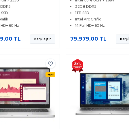
Ultra 7 255U
Intel Core Ultra 7 268V
 DDR5
32GB DDR5
 SSD
1TB SSD
Grafik
Intel Arc Grafik
l HD+ 60 Hz
14 Full HD+ 60 Hz
9,00 TL
79.979,00 TL
Karşılaştır
Karşı
YENİ