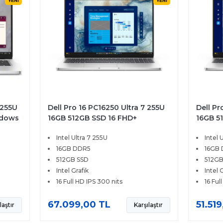
YENİ
YENİ
 255U
Dell Pro 16 PC16250 Ultra 7 255U
Dell Pr
ndows
16GB 512GB SSD 16 FHD+
16GB 5
Windows 11 Pro BTO107
Window
Intel Ultra 7 255U
Intel 
16GB DDR5
16GB
512GB SSD
512GB
Intel Grafik
Intel 
16 Full HD IPS 300 nits
16 Ful
67.099,00 TL
51.51
laştır
Karşılaştır