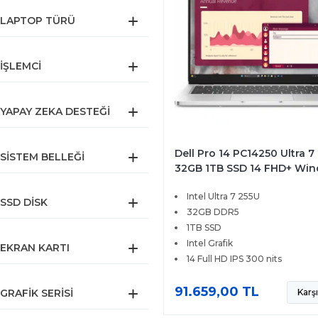
LAPTOP TÜRÜ
İŞLEMCI
YAPAY ZEKA DESTEĞI
Dell Pro 14 PC14250 Ultra 7
SISTEM BELLEĞI
32GB 1TB SSD 14 FHD+ Wi
11 Pro BTO107
Intel Ultra 7 255U
SSD DISK
32GB DDR5
1TB SSD
Intel Grafik
EKRAN KARTI
14 Full HD IPS 300 nits
91.659,00 TL
GRAFIK SERISI
Karşı