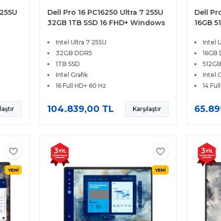
 255U
Dell Pro 16 PC16250 Ultra 7 255U
Dell Pr
32GB 1TB SSD 16 FHD+ Windows
16GB 5
11 Pro BTO108
Window
Intel Ultra 7 255U
Intel 
32GB DDR5
16GB
1TB SSD
512GB
Intel Grafik
Intel 
16 Full HD+ 60 Hz
14 Ful
104.839,00 TL
65.89
laştır
Karşılaştır
YENİ
YENİ