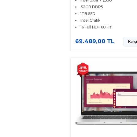
Intel Ultra 7 255U
32GB DDR5
1TB SSD
Intel Grafik
16 Full HD+ 60 Hz
69.489,00 TL
Karşı