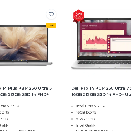
YENİ
o 14 Plus PB14250 Ultra 5
Dell Pro 14 PC14250 Ultra 7
6GB 512GB SSD 14 FHD+
16GB 512GB SSD 14 FHD+ U
s 11 Pro BTO105
BTO107
Ultra 5 235U
Intel Ultra 7 255U
 DDR5
16GB DDR5
 SSD
512GB SSD
Grafik
Intel Grafik