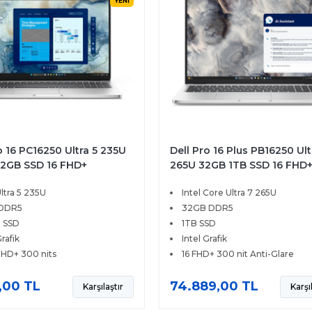
YENİ
o 16 PC16250 Ultra 5 235U
Dell Pro 16 Plus PB16250 Ult
12GB SSD 16 FHD+
265U 32GB 1TB SSD 16 FHD
s 11 Pro BTO105
Ubuntu
Ultra 5 235U
Intel Core Ultra 7 265U
 DDR5
32GB DDR5
 SSD
1TB SSD
Grafik
Intel Grafik
l HD+ 300 nits
16 FHD+ 300 nit Anti-Glare
9,00 TL
74.889,00 TL
Karşılaştır
Karşı