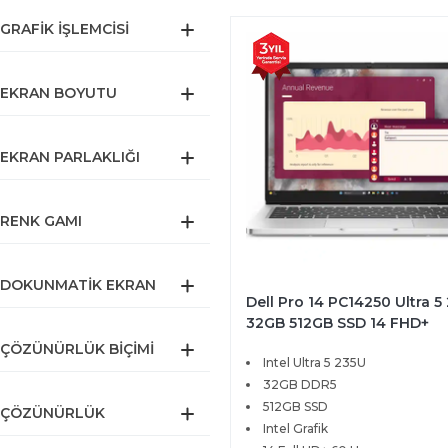
GRAFIK İŞLEMCISI
EKRAN BOYUTU
EKRAN PARLAKLIĞI
RENK GAMI
DOKUNMATIK EKRAN
Dell Pro 14 PC14250 Ultra 5
32GB 512GB SSD 14 FHD+
Windows 11 Pro BTO113
ÇÖZÜNÜRLÜK BIÇIMI
Intel Ultra 5 235U
32GB DDR5
512GB SSD
ÇÖZÜNÜRLÜK
Intel Grafik