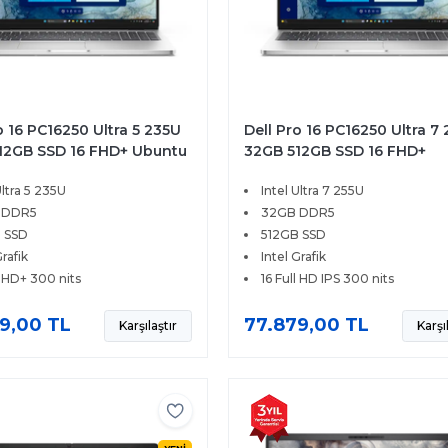
o 16 PC16250 Ultra 5 235U
Dell Pro 16 PC16250 Ultra 7
12GB SSD 16 FHD+ Ubuntu
32GB 512GB SSD 16 FHD+
6
Windows 11 Pro BTO107
Ultra 5 235U
Intel Ultra 7 255U
 DDR5
32GB DDR5
 SSD
512GB SSD
Grafik
Intel Grafik
l HD+ 300 nits
16 Full HD IPS 300 nits
9,00 TL
77.879,00 TL
Karşılaştır
Karşı