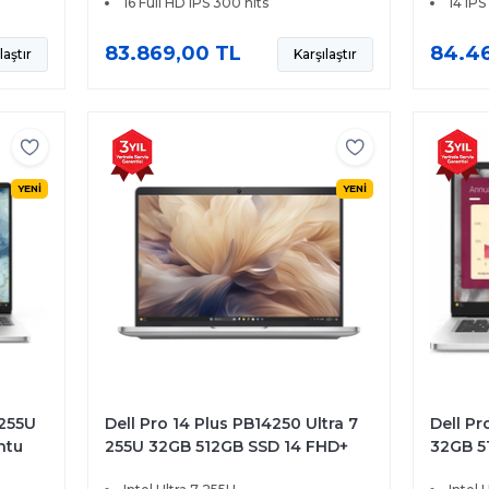
16 Full HD IPS 300 nits
14 IP
83.869,00 TL
84.46
laştır
Karşılaştır
YENİ
YENİ
 255U
Dell Pro 14 Plus PB14250 Ultra 7
Dell Pr
ntu
255U 32GB 512GB SSD 14 FHD+
32GB 5
Ubuntu BTO110
BTO10