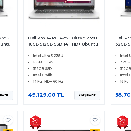
 235U
Dell Pro 14 PC14250 Ultra 5 235U
Dell Pr
buntu
16GB 512GB SSD 14 FHD+ Ubuntu
32GB 5
BTO113
BTO10
Intel Ultra 5 235U
Intel 
16GB DDR5
32GB
512GB SSD
512GB
Intel Grafik
Intel 
14 Full HD+ 60 Hz
16 Ful
49.129,00 TL
58.70
laştır
Karşılaştır