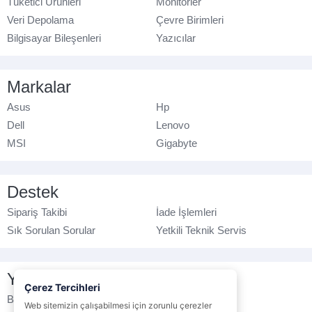
Tüketici Ürünleri
Monitörler
Veri Depolama
Çevre Birimleri
Bilgisayar Bileşenleri
Yazıcılar
Markalar
Asus
Hp
Dell
Lenovo
MSI
Gigabyte
Destek
Sipariş Takibi
İade İşlemleri
Sık Sorulan Sorular
Yetkili Teknik Servis
Yasal Bilgilendirme
Çerez Tercihleri
Banka Hesap No
Çerez Politikası
Web sitemizin çalışabilmesi için zorunlu çerezler