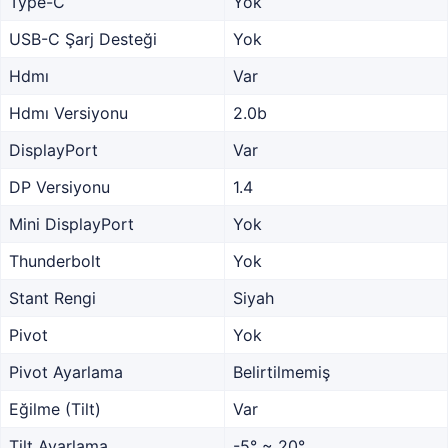
Type-C
Yok
USB-C Şarj Desteği
Yok
Hdmı
Var
Hdmı Versiyonu
2.0b
DisplayPort
Var
DP Versiyonu
1.4
Mini DisplayPort
Yok
Thunderbolt
Yok
Stant Rengi
Siyah
Pivot
Yok
Pivot Ayarlama
Belirtilmemiş
Eğilme (Tilt)
Var
Tilt Ayarlama
-5° ~ 20°