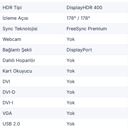
HDR Tipi
DisplayHDR 400
İzleme Açısı
178° / 178°
Sync Teknolojisi
FreeSync Premium
Webcam
Yok
Bağlantı Şekli
DisplayPort
Dahili Hoparlör
Yok
Kart Okuyucu
Yok
DVI
Yok
DVI-D
Yok
DVI-I
Yok
VGA
Yok
USB 2.0
Yok