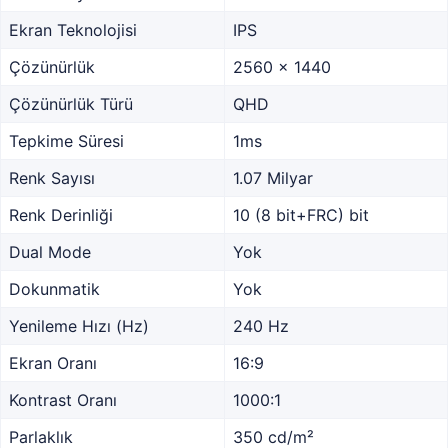
Ekran Teknolojisi
IPS
Çözünürlük
2560 x 1440
Çözünürlük Türü
QHD
Tepkime Süresi
1ms
Renk Sayısı
1.07 Milyar
Renk Derinliği
10 (8 bit+FRC) bit
Dual Mode
Yok
Dokunmatik
Yok
Yenileme Hızı (Hz)
240 Hz
Ekran Oranı
16:9
Kontrast Oranı
1000:1
Parlaklık
350 cd/m²