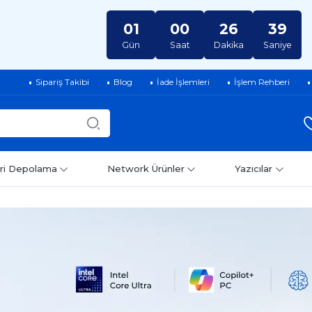
01
00
26
38
Gün
Saat
Dakika
Saniye
Sipariş Takibi
Blog
İade İşlemleri
İşlem Rehberi
ri Depolama
Network Ürünler
Yazıcılar