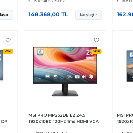
15.6 Full HD 60 Hz
15.6 F
148.368,00 TL
162.9
laştır
Karşılaştır
YENİ
YENİ
MSI PRO MP252DE E2 24.5
MSI PR
 DP
1920x1080 120Hz 1ms HDMI VGA
1920x1
DP Adaptive Sync IPS Monitör
Adapti