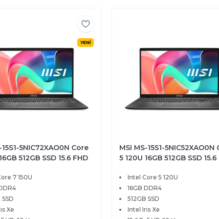
YENİ
-15S1-5NIC72XAO0N Core
MSI MS-15S1-5NIC52XAO0N 
 16GB 512GB SSD 15.6 FHD
5 120U 16GB 512GB SSD 15.6
OS
FreeDOS
Core 7 150U
Intel Core 5 120U
 DDR4
16GB DDR4
 SSD
512GB SSD
ris Xe
Intel Iris Xe