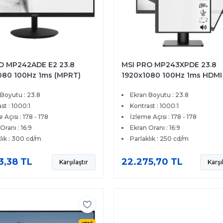
O MP242ADE E2 23.8
MSI PRO MP243XPDE 23.8
080 100Hz 1ms (MPRT)
1920x1080 100Hz 1ms HDMI
GA DP IPS Monitör
Flat IPS Monitör
 Boyutu : 23.8
Ekran Boyutu : 23.8
st : 1000:1
Kontrast : 1000:1
 Açısı : 178 - 178
İzleme Açısı : 178 - 178
Oranı : 16:9
Ekran Oranı : 16:9
lık : 300 cd/m
Parlaklık : 250 cd/m
3,38 TL
22.275,70 TL
Karşılaştır
Karşı