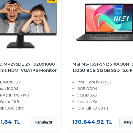
YENİ
O MP275DE 27 1920x1080
MSI MS-15S1-5NI351XAO0N i
1ms HDMI VGA IPS Monitör
1335U 8GB 512GB SSD 15.6 
FreeDOS
 Boyutu : 27
Intel Core i5-1335U
st : 1000:1
8GB DDR4
 Açısı : 178 - 178
512GB SSD
Oranı : 16:9
Intel Iris Xe
lık : 300 cd/m
15.6 Full HD 60 Hz
1,84 TL
130.644,92 TL
Karşılaştır
Karşı