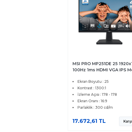
MSI PRO MP251DE 25 1920x
100Hz 1ms HDMI VGA IPS M
Ekran Boyutu : 25
Kontrast : 1300:1
İzleme Açısı : 178 - 178
Ekran Oranı : 16:9
Parlaklık : 300 cd/m
17.672,61 TL
Karşı