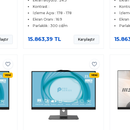
Ekran Boyutu : 24.5
Ekran 
Kontrast :
Kontra
İzleme Açısı : 178 - 178
İzleme
Ekran Oranı : 16:9
Ekran 
Parlaklık : 300 cd/m
Parlak
15.863,39 TL
15.86
laştır
Karşılaştır
YENİ
YENİ