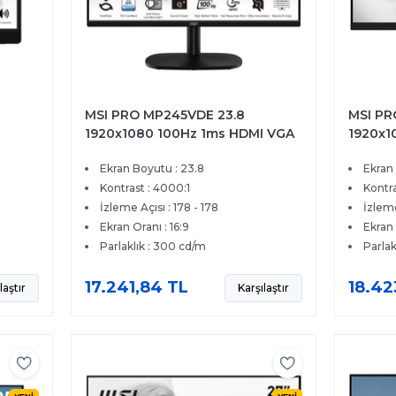
MSI PRO MP245VDE 23.8
MSI PR
1920x1080 100Hz 1ms HDMI VGA
1920x1
r
Led Monitör
HDMI V
Ekran Boyutu : 23.8
Ekran
Kontrast : 4000:1
Kontra
İzleme Açısı : 178 - 178
İzleme
Ekran Oranı : 16:9
Ekran 
Parlaklık : 300 cd/m
Parlak
17.241,84 TL
18.42
laştır
Karşılaştır