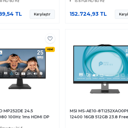
ull HD 60 Hz
15.6 Full HD 60 Hz
89,54 TL
152.724,93 TL
Karşılaştır
Karşı
YENİ
O MP252DE 24.5
MSI MS-AE10-8TI252XAO0PN
080 100Hz 1ms HDMI DP
12400 16GB 512GB 23.8 Fre
ve Sync IPS Monitör
Dokunmatik Asansörlü