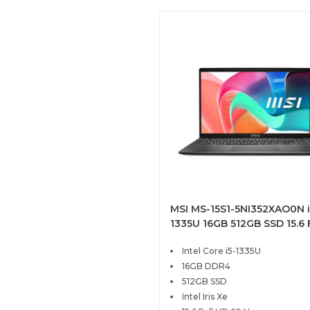
MSI MS-15S1-5NI352XAO0N i
1335U 16GB 512GB SSD 15.6
FreeDOS
Intel Core i5-1335U
16GB DDR4
512GB SSD
Intel Iris Xe