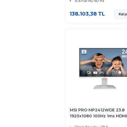
15.6 Full HD 60 Hz
138.103,38 TL
Karşı
MSI PRO MP2412WDE 23.8
1920x1080 100Hz 1ms HDMI
Adaptive Sync Led Monitör