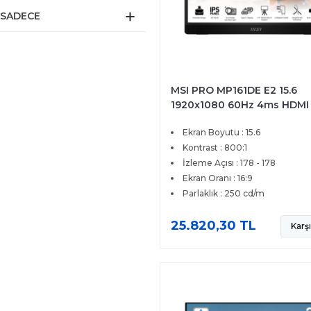
SADECE
MSI PRO MP161DE E2 15.6
1920x1080 60Hz 4ms HDMI
Type-C Portatif IPS Monitö
Ekran Boyutu : 15.6
Kontrast : 800:1
İzleme Açısı : 178 - 178
Ekran Oranı : 16:9
Parlaklık : 250 cd/m
25.820,30 TL
Karşı