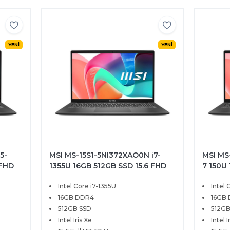
YENİ
YENİ
5-
MSI MS-15S1-5NI372XAO0N i7-
MSI MS
 FHD
1355U 16GB 512GB SSD 15.6 FHD
7 150U
FreeDOS
FreeD
Intel Core i7-1355U
Intel 
16GB DDR4
16GB
512GB SSD
512GB
Intel Iris Xe
Intel I