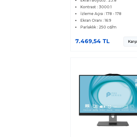
Ekran Boyutu : 23.8
Kontrast : 3000:1
İzleme Açısı : 178 - 178
Ekran Oranı : 16:9
Parlaklık : 250 cd/m
7.469,54 TL
Karşı