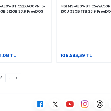
-AE07-8TIC52XAO0PN i5-
MSI MS-AE07-8TIC54YAO0PN
6GB 512GB 23.8 FreeDOS
150U 32GB 1TB 23.8 FreeDO
atik Asansörlü
Dokunmatik Asansörlü
1,08 TL
106.583,39 TL
5
›
»