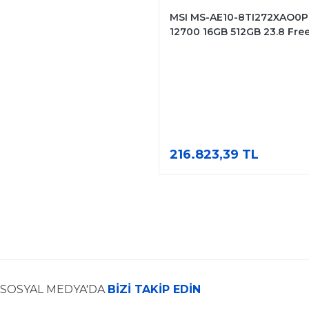
MSI MS-AE10-8TI272XAO0PN
12700 16GB 512GB 23.8 Fr
Dokunmatik Asansörlü
216.823,39 TL
SOSYAL MEDYA'DA
BİZİ TAKİP EDİN