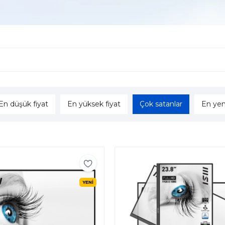
En düşük fiyat
En yüksek fiyat
Çok satanlar
En yen
YENİ