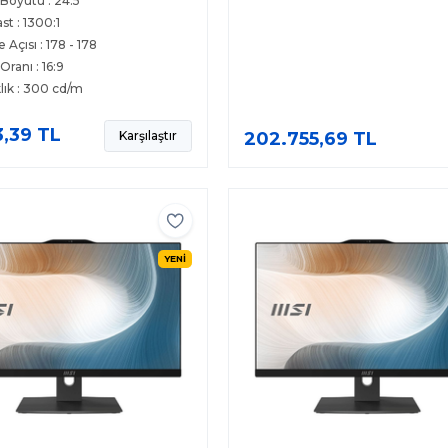
Boyutu : 24.5
st : 1300:1
 Açısı : 178 - 178
Oranı : 16:9
lık : 300 cd/m
3,39 TL
Karşılaştır
202.755,69 TL
YENİ