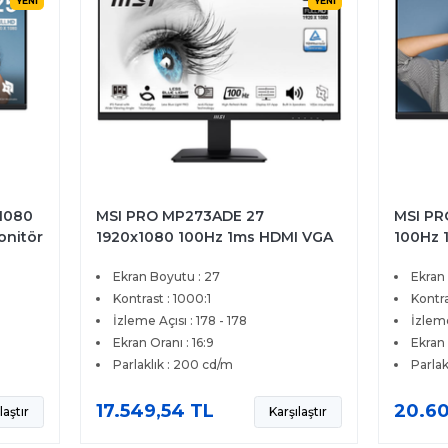
YENİ
YENİ
1080
MSI PRO MP273ADE 27
MSI PR
onitör
1920x1080 100Hz 1ms HDMI VGA
100Hz 
DP IPS Monitör
Ekran Boyutu : 27
Ekran
Kontrast : 1000:1
Kontra
İzleme Açısı : 178 - 178
İzleme
Ekran Oranı : 16:9
Ekran 
Parlaklık : 200 cd/m
Parlak
17.549,54 TL
20.60
laştır
Karşılaştır