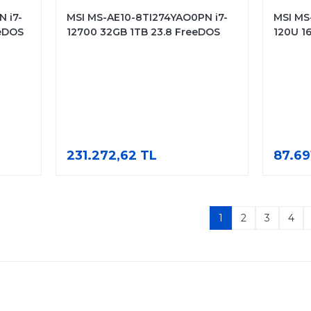
 i7-
MSI MS-AE10-8TI274YAO0PN i7-
MSI MS
eeDOS
12700 32GB 1TB 23.8 FreeDOS
120U 1
Dokunmatik Asansörlü
Dokunm
231.272,62 TL
87.69
1
2
3
4