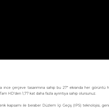
tra ince çerçeve tasarımına sahip bu 27" ekranda her görüntü 
Tam HD'den 1,77 kat daha fazla ayrıntıya sahip olursunuz.
k kapsamı ile beraber Düzlem İçi Geçiş (IPS) teknolojisi, geni