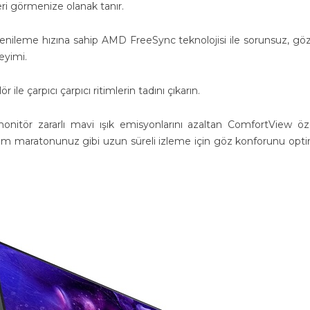
ri görmenize olanak tanır.
enileme hızına sahip AMD FreeSync teknolojisi ile sorunsuz, göz
eyimi.
r ile çarpıcı çarpıcı ritimlerin tadını çıkarın.
onitör zararlı mavi ışık emisyonlarını azaltan ComfortView özel
i film maratonunuz gibi uzun süreli izleme için göz konforunu opt