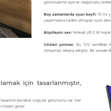
görüntüleme açısı ile olağanüstü renkle
Boş zamanlarda oyun keyfi:
75 Hz y
yaşarmasına neden olmayan oyun den
Büyüleyici ses:
Yerleşik çift 3 W hoparlö
Gözleri yormaz:
Bu TUV sertifikalı m
titreşimsiz ekrana sahiptir. Bir sonrak
amak için tasarlanmıştır,
f tasarımın kendine özgü bir görünümü var. Her
hissini getirir.