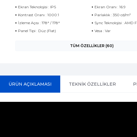
Ekran Teknolojisi : IPS
Ekran Oranı : 16:9
Kontrast Oranı : 1000:1
Parlaklık : 350 cd/m²
İzleme Açısı : 178° / 178°
Sync Teknolojisi : AMD 
Panel Tipi : Düz (Flat)
Vesa : Var
TÜM ÖZELLİKLER (60)
ÜRÜN AÇIKLAMASI
TEKNİK ÖZELLİKLER
P