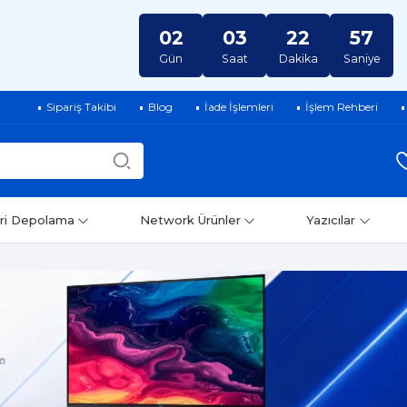
02
03
22
56
Gün
Saat
Dakika
Saniye
Sipariş Takibi
Blog
İade İşlemleri
İşlem Rehberi
ri Depolama
Network Ürünler
Yazıcılar