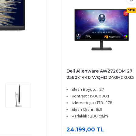
YENİ
Dell Alienware AW2726DM 27
2560x1440 WQHD 240Hz 0.03
ms HDMI DP Adaptive Sync
Ekran Boyutu : 27
QD-OLED Gaming Monitör
Kontrast : 1500000:1
İzleme Açısı : 178 - 178
Ekran Oranı : 16:9
Parlaklık : 200 cd/m
24.199,00 TL