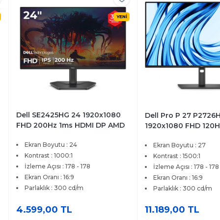
YENİ
Dell SE2425HG 24 1920x1080
Dell Pro P 27 P2726
FHD 200Hz 1ms HDMI DP AMD
1920x1080 FHD 120
FreeSync Premium IPS Gaming
HDMI DP Type-C Lcd
Ekran Boyutu : 24
Ekran Boyutu : 27
Monitör
Kontrast : 1000:1
Kontrast : 1500:1
İzleme Açısı : 178 - 178
İzleme Açısı : 178 - 178
Ekran Oranı : 16:9
Ekran Oranı : 16:9
Parlaklık : 300 cd/m
Parlaklık : 300 cd/m
4.599,00 TL
11.189,00 TL