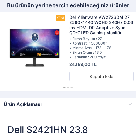
Bu ürünün yerine tercih edebileceğiniz ürünler
Dell Alienware AW2726DM 27
2560x1440 WQHD 240Hz 0.03
ms HDMI DP Adaptive Sync
QD-OLED Gaming Monitör
• Ekran Boyutu : 27
• Kontrast : 1500000:1
• İzleme Açısı : 178 - 178
• Ekran Oranı : 16:9
• Parlaklık : 200 cd/m
24.199,00 TL
Sepete Ekle
Ürün Açıklaması
Dell S2421HN 23.8