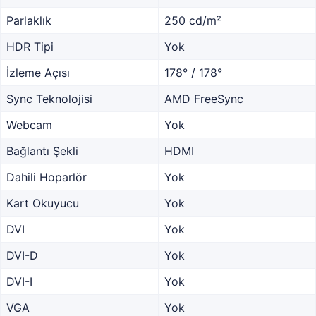
Parlaklık
250 cd/m²
HDR Tipi
Yok
İzleme Açısı
178° / 178°
Sync Teknolojisi
AMD FreeSync
Webcam
Yok
Bağlantı Şekli
HDMI
Dahili Hoparlör
Yok
Kart Okuyucu
Yok
DVI
Yok
DVI-D
Yok
DVI-I
Yok
VGA
Yok