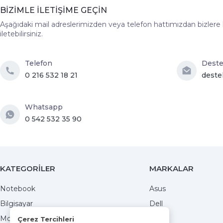
BİZİMLE İLETİŞİME GEÇİN
Aşağıdaki mail adreslerimizden veya telefon hattımızdan bizlere hız
iletebilirsiniz.
Telefon
Dest
0 216 532 18 21
deste
Whatsapp
0 542 532 35 90
KATEGORİLER
MARKALAR
Notebook
Asus
Bilgisayar
Dell
Monitörler
MSI
Çerez Tercihleri