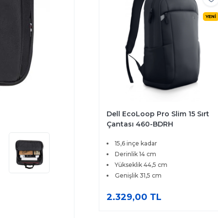
YENİ
Dell EcoLoop Pro Slim 15 Sırt
Çantası 460-BDRH
15,6 inçe kadar
Derinlik 14 cm
Yükseklik 44,5 cm
Genişlik 31,5 cm
2.329,00 TL