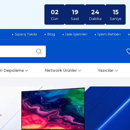
02
19
24
15
Gün
Saat
Dakika
Saniye
Sipariş Takibi
Blog
İade İşlemleri
İşlem Rehberi
ri Depolama
Network Ürünler
Yazıcılar