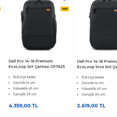
YENİ
Dell Pro 14-16 Premium
Dell Pro 14-16 Prem
EcoLoop Sırt Çantası CP7625
EcoLoop İnce Sırt Ç
CP7625S
15,6 inçe kadar
15,6 inçe kadar
Derinlik 14 cm
Derinlik 14 cm
Yükseklik 45 cm
Yükseklik 45 cm
Genişlik 29 cm
Genişlik 30 cm
4.359,00 TL
2.619,00 TL