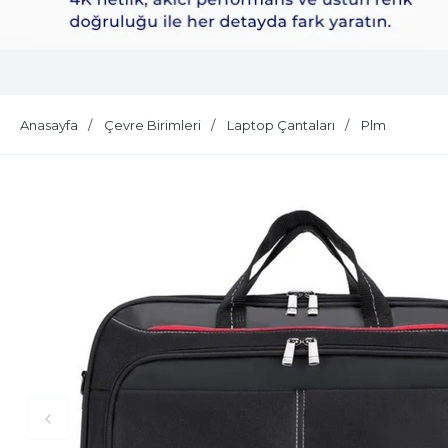
Dell Plus S2725QS
Anasayfa
Çevre Birimleri
Laptop Çantaları
Plm