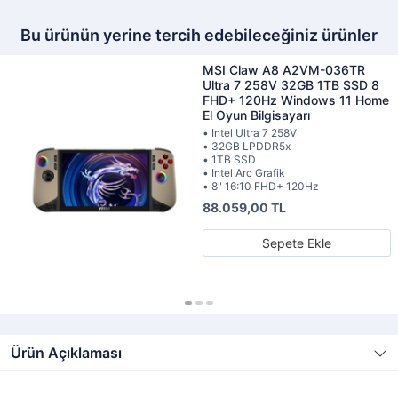
Bu ürünün yerine tercih edebileceğiniz ürünler
MSI Claw A8 A2VM-036TR
Ultra 7 258V 32GB 1TB SSD 8
FHD+ 120Hz Windows 11 Home
El Oyun Bilgisayarı
• Intel Ultra 7 258V
• 32GB LPDDR5x
• 1TB SSD
• Intel Arc Grafik
• 8" 16:10 FHD+ 120Hz
88.059,00 TL
Sepete Ekle
Ürün Açıklaması