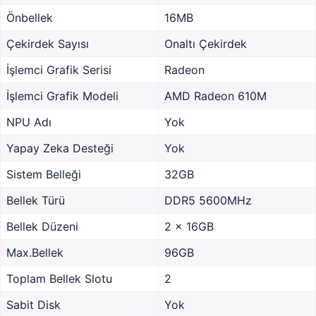
Önbellek
16MB
Çekirdek Sayısı
Onaltı Çekirdek
İşlemci Grafik Serisi
Radeon
İşlemci Grafik Modeli
AMD Radeon 610M
NPU Adı
Yok
Yapay Zeka Desteği
Yok
Sistem Belleği
32GB
Bellek Türü
DDR5 5600MHz
Bellek Düzeni
2 x 16GB
Max.Bellek
96GB
Toplam Bellek Slotu
2
Sabit Disk
Yok