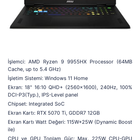
İşlemci: AMD Ryzen 9 9955HX Processor (64MB
Cache, up to 5.4 GHz)
İşletim Sistemi: Windows 11 Home
Ekran: 18" 16:10 QHD+ (2560x1600), 240Hz, 100%
DCI-P3(Typ.), IPS-Level panel
Chipset: Integrated SoC
Ekran Kartı: RTX 5070 Ti, GDDR7 12GB
Ekran Kartı Watt Değeri: 115W+25W (Dynamic Boost
ile)
CPU ve GPU Toplam Güç: Max. 225W CPU-GPU