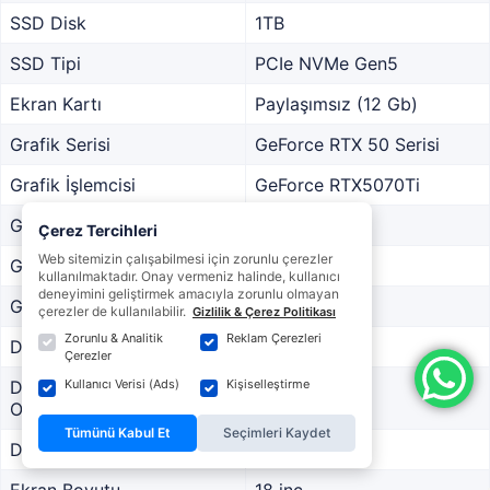
SSD Disk
1TB
SSD Tipi
PCIe NVMe Gen5
Ekran Kartı
Paylaşımsız (12 Gb)
Grafik Serisi
GeForce RTX 50 Serisi
Grafik İşlemcisi
GeForce RTX5070Ti
Grafik Genişliği
256Bit
Çerez Tercihleri
Web sitemizin çalışabilmesi için zorunlu çerezler
Grafik Yapısı
GDDR7
kullanılmaktadır. Onay vermeniz halinde, kullanıcı
deneyimini geliştirmek amacıyla zorunlu olmayan
Grafik Gücü
140 Watt
çerezler de kullanılabilir.
Gizlilik & Çerez Politikası
Zorunlu & Analitik
Reklam Çerezleri
DLSS Sürümü
DLSS 4
Çerezler
Kullanıcı Verisi (Ads)
Kişiselleştirme
DLSS Çoklu Kare
Var
Oluşturma
Tümünü Kabul Et
Seçimleri Kaydet
DLSS Kare Oluşturma
Var