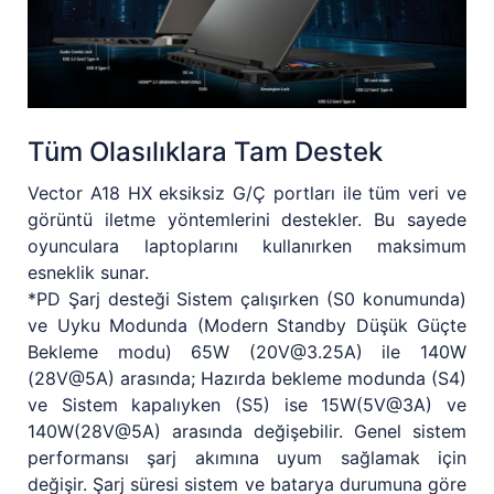
Tüm Olasılıklara Tam Destek
Vector A18 HX eksiksiz G/Ç portları ile tüm veri ve
görüntü iletme yöntemlerini destekler. Bu sayede
oyunculara laptoplarını kullanırken maksimum
esneklik sunar.
*PD Şarj desteği Sistem çalışırken (S0 konumunda)
ve Uyku Modunda (Modern Standby Düşük Güçte
Bekleme modu) 65W (20V@3.25A) ile 140W
(28V@5A) arasında; Hazırda bekleme modunda (S4)
ve Sistem kapalıyken (S5) ise 15W(5V@3A) ve
140W(28V@5A) arasında değişebilir. Genel sistem
performansı şarj akımına uyum sağlamak için
değişir. Şarj süresi sistem ve batarya durumuna göre