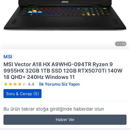
MSI
MSI Vector A18 HX A9WHG-094TR Ryzen 9
9955HX 32GB 1TB SSD 12GB RTX5070Ti 140W
18 QHD+ 240Hz Windows 11
4.4
İlk Yorumu Siz Yapın
Soru & Cevap
(5)
Bu ürün tekrar stoğa girdiğinde haberdar olun
Haber Ver