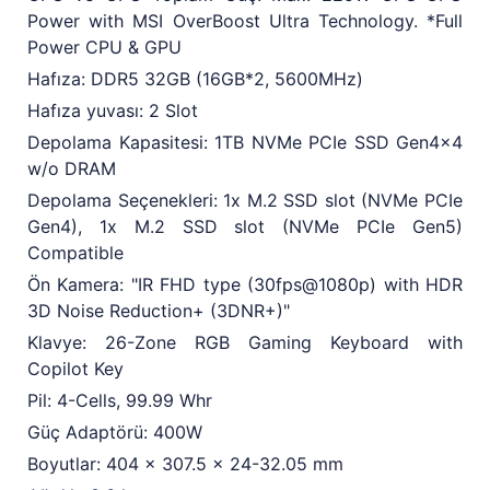
Power with MSI OverBoost Ultra Technology. *Full
Power CPU & GPU
Hafıza: DDR5 32GB (16GB*2, 5600MHz)
Hafıza yuvası: 2 Slot
Depolama Kapasitesi: 1TB NVMe PCIe SSD Gen4x4
w/o DRAM
Depolama Seçenekleri: 1x M.2 SSD slot (NVMe PCIe
Gen4), 1x M.2 SSD slot (NVMe PCIe Gen5)
Compatible
Ön Kamera: "IR FHD type (30fps@1080p) with HDR
3D Noise Reduction+ (3DNR+)"
Klavye: 26-Zone RGB Gaming Keyboard with
Copilot Key
Pil: 4-Cells, 99.99 Whr
Güç Adaptörü: 400W
Boyutlar: 404 x 307.5 x 24-32.05 mm