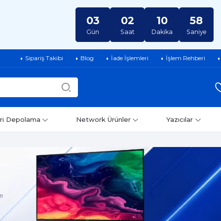
03
02
10
56
Gün
Saat
Dakika
Saniye
Sipariş Takibi
Blog
İade İşlemleri
İşlem Rehberi
ri Depolama
Network Ürünler
Yazıcılar