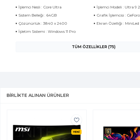
İşlemci Nesli : Core Ultra
İşlemci Modeli : Ultra 9
Sistem Belleği : 64GB
Grafik İşlemcisi : GeFo
Çözünürlük : 3840 x 2400
Ekran Özelliği : MiniLed
İşletim Sistemi : Windows 11 Pro
TÜM ÖZELLİKLER (75)
BIRLIKTE ALINAN ÜRÜNLER
YENİ