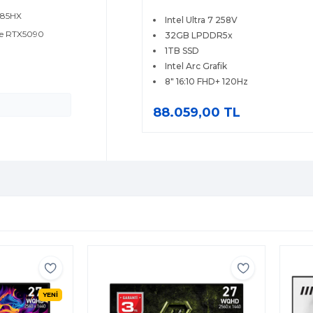
120Hz Windows 11 Home El
 285HX
Intel Ultra 7 258V
Oyun Bilgisayarı
rce RTX5090
32GB LPDDR5x
1TB SSD
Intel Arc Grafik
8" 16:10 FHD+ 120Hz
88.059,00 TL
YENİ