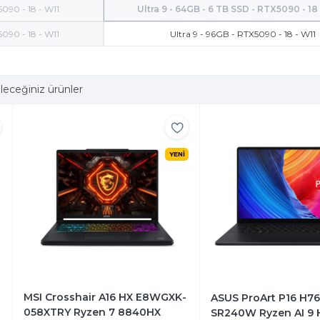
5090 - 18 - W11
Ultra 9 - 64GB - 6 TB SSD - RTX5090 - 18
5090 - 18 - W11
Ultra 9 - 96GB - RTX5090 - 18 - W11
leceğiniz ürünler
YENİ
MSI Crosshair A16 HX E8WGXK-
ASUS ProArt P16 H
058XTRY Ryzen 7 8840HX
SR240W Ryzen AI 9 