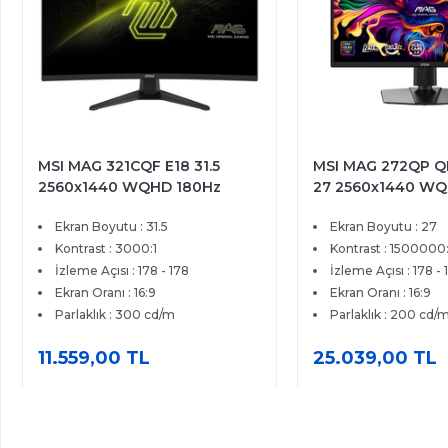
MSI MAG 321CQF E18 31.5
MSI MAG 272QP Q
2560x1440 WQHD 180Hz
27 2560x1440 W
0.5ms Curve 1500R HDMI DP
0.03 ms HDMI DP 
Ekran Boyutu : 31.5
Ekran Boyutu : 27
AMD FreeSync Rapid VA
Ready FreeSync 
Gaming Monitör
Kontrast : 3000:1
OLED Gaming Mon
Kontrast : 1500000:
İzleme Açısı : 178 - 178
İzleme Açısı : 178 - 
Ekran Oranı : 16:9
Ekran Oranı : 16:9
Parlaklık : 300 cd/m
Parlaklık : 200 cd/
11.559,00 TL
25.039,00 TL