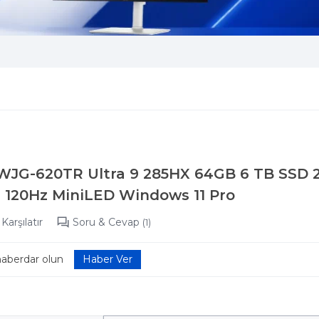
XWJG-620TR Ultra 9 285HX 64GB 6 TB SSD
 120Hz MiniLED Windows 11 Pro
Karşılatır
Soru & Cevap
(1)
haberdar olun