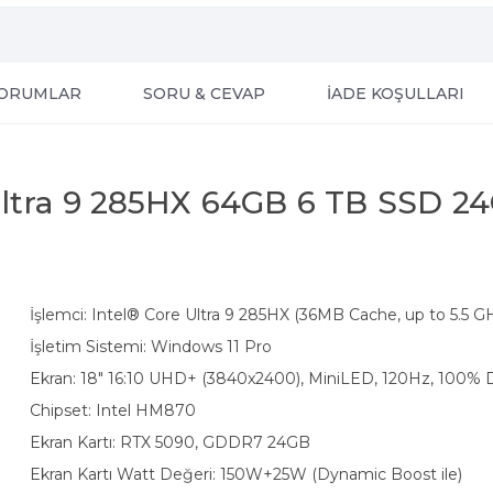
ORUMLAR
SORU & CEVAP
İADE KOŞULLARI
Ultra 9 285HX 64GB 6 TB SSD 
İşlemci: Intel® Core Ultra 9 285HX (36MB Cache, up to 5.5 G
İşletim Sistemi: Windows 11 Pro
Ekran: 18" 16:10 UHD+ (3840x2400), MiniLED, 120Hz, 100% 
Chipset: Intel HM870
Ekran Kartı: RTX 5090, GDDR7 24GB
Ekran Kartı Watt Değeri: 150W+25W (Dynamic Boost ile)