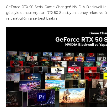
GeForce RTX 50 Serisi Game Changer! NVIDIA Blackwell ile güç
gücüyle donatılmış olan RTX 50 Serisi, yeni deneyimlere ve üs
ile yaratıcılığınızı serbest bırakın.