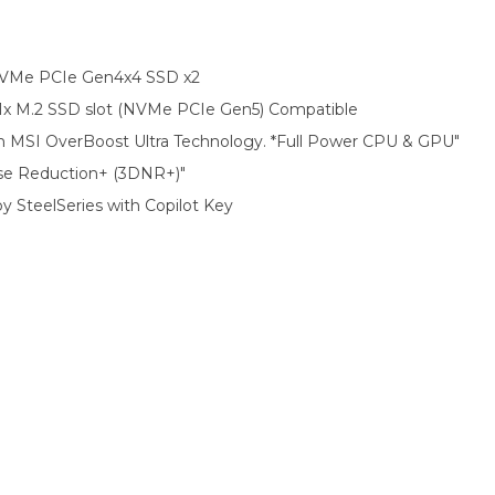
NVMe PCIe Gen4x4 SSD x2
 1x M.2 SSD slot (NVMe PCIe Gen5) Compatible
MSI OverBoost Ultra Technology. *Full Power CPU & GPU"
se Reduction+ (3DNR+)"
 SteelSeries with Copilot Key