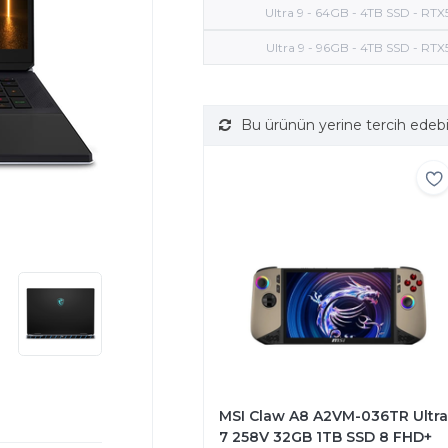
Ultra 9 - 64GB - 4TB SSD - RTX
Ultra 9 - 96GB - 4TB SSD - RTX
Bu ürünün yerine tercih edebi
MSI Claw A8 A2VM-036TR Ultra
7 258V 32GB 1TB SSD 8 FHD+