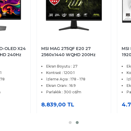
D-OLED X24
MSI MAG 275QF E20 27
MSI
QHD 240Hz
2560x1440 WQHD 200Hz
192
Type-C HDR
0.5ms HDMI DP HDR Ready
VGA
Ekran Boyutu : 27
Ek
Premium QD-
AMD FreeSync Premium
itör
1
Rapid IPS Gaming Monitör
Kontrast : 1200:1
Ko
178
İzleme Açısı : 178 - 178
İz
Ekran Oranı : 16:9
Ek
m
Parlaklık : 300 cd/m
Pa
8.839,00 TL
4.7