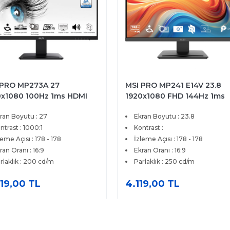
 PRO MP273A 27
MSI PRO MP241 E14V 23.8
0x1080 100Hz 1ms HDMI
1920x1080 FHD 144Hz 1ms
 DP IPS Monitör
HDMI DP FreeSync VA Moni
ran Boyutu : 27
Ekran Boyutu : 23.8
ntrast : 1000:1
Kontrast :
leme Açısı : 178 - 178
İzleme Açısı : 178 - 178
ran Oranı : 16:9
Ekran Oranı : 16:9
rlaklık : 200 cd/m
Parlaklık : 250 cd/m
19,00 TL
4.119,00 TL