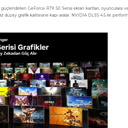
lendirilen GeForce RTX 50 Serisi ekran kartları, oyunculara ve 
t düzey grafik kalitesine kapı aralar. NVIDIA DLSS 4.5 ile perfo