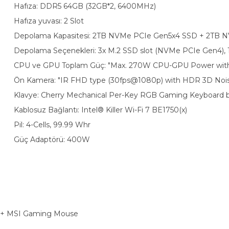
Hafıza: DDR5 64GB (32GB*2, 6400MHz)
Hafıza yuvası: 2 Slot
Depolama Kapasitesi: 2TB NVMe PCIe Gen5x4 SSD + 2TB 
Depolama Seçenekleri: 3x M.2 SSD slot (NVMe PCIe Gen4),
CPU ve GPU Toplam Güç: "Max. 270W CPU-GPU Power with 
Ön Kamera: "IR FHD type (30fps@1080p) with HDR 3D Noi
Klavye: Cherry Mechanical Per-Key RGB Gaming Keyboard by
Kablosuz Bağlantı: Intel® Killer Wi-Fi 7 BE1750(x)
Pil: 4-Cells, 99.99 Whr
Güç Adaptörü: 400W
n + MSI Gaming Mouse