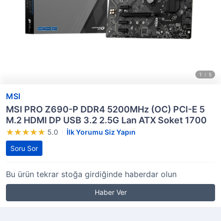
MSI
MSI PRO Z690-P DDR4 5200MHz (OC) PCI-E 5
M.2 HDMI DP USB 3.2 2.5G Lan ATX Soket 1700
5.0
İlk Yorumu Siz Yapın
Soru Sor
Bu ürün tekrar stoğa girdiğinde haberdar olun
Haber Ver