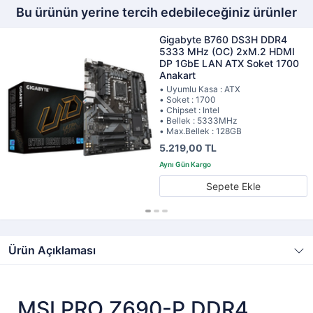
Bu ürünün yerine tercih edebileceğiniz ürünler
Gigabyte B760 DS3H DDR4
5333 MHz (OC) 2xM.2 HDMI
DP 1GbE LAN ATX Soket 1700
Anakart
• Uyumlu Kasa : ATX
• Soket : 1700
• Chipset : Intel
• Bellek : 5333MHz
• Max.Bellek : 128GB
5.219,00 TL
Sepete Ekle
Ürün Açıklaması
MSI PRO Z690-P DDR4