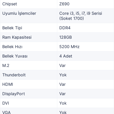
Chipset
Z690
Uyumlu İşlemciler
Core i3, i5, i7, i9 Serisi
(Soket 1700)
Bellek Tipi
DDR4
Ram Kapasitesi
128GB
Bellek Hızı
5200 MHz
Bellek Yuvası
4 Adet
M.2
Var
Thunderbolt
Yok
HDMI
Var
DIsplayPort
Var
DVI
Yok
VGA
Yok