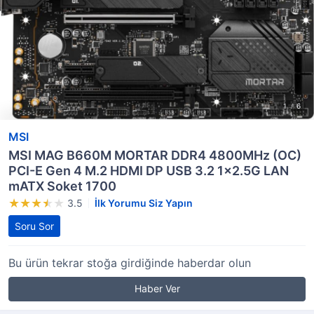
MSI
MSI MAG B660M MORTAR DDR4 4800MHz (OC)
PCI-E Gen 4 M.2 HDMI DP USB 3.2 1x2.5G LAN
mATX Soket 1700
3.5
İlk Yorumu Siz Yapın
Soru Sor
Bu ürün tekrar stoğa girdiğinde haberdar olun
Haber Ver