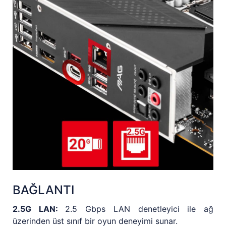
BAĞLANTI
2.5G LAN:
2.5 Gbps LAN denetleyici ile ağ
üzerinden üst sınıf bir oyun deneyimi sunar.