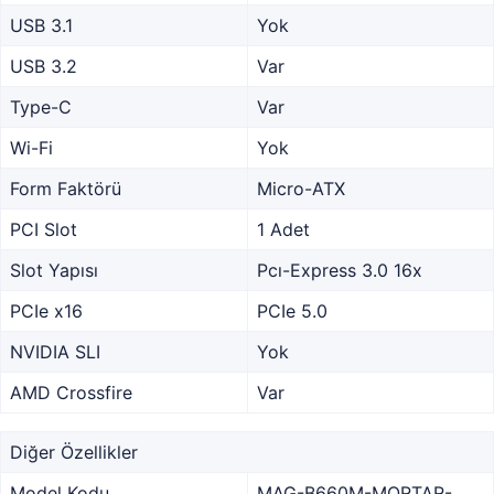
USB 3.1
Yok
USB 3.2
Var
Type-C
Var
Wi-Fi
Yok
Form Faktörü
Micro-ATX
PCI Slot
1 Adet
Slot Yapısı
Pcı-Express 3.0 16x
PCIe x16
PCIe 5.0
NVIDIA SLI
Yok
AMD Crossfire
Var
Diğer Özellikler
Model Kodu
MAG-B660M-MORTAR-