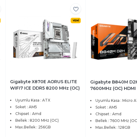
YENİ
Gigabyte X870E AORUS ELITE
Gigabyte B840M D2
WIFI7 ICE DDR5 8200 MHz (OC)
7600MHz (OC) HDMI 
PCIe 5.0 4xM.2 HDMI 2.5G LAN
LAN Micro-ATX AM5
Uyumlu Kasa : ATX
Uyumlu Kasa : Micro 
ATX Anakart
Soket : AM5
Soket : AM5
Chipset : Amd
Chipset : Amd
Bellek : 8200 MHz (OC)
Bellek : 7600 MHz (OC
Max.Bellek : 256GB
Max.Bellek : 128GB