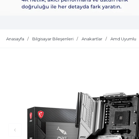
Dell Plus S2725QS
Anasayfa
Bilgisayar Bileşenleri
Anakartlar
Amd Uyumlu