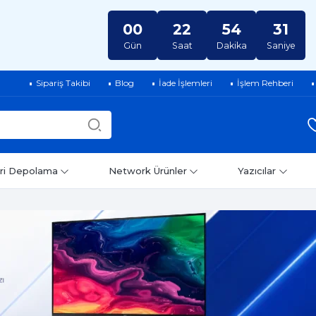
00
22
54
30
Gün
Saat
Dakika
Saniye
Sipariş Takibi
Blog
İade İşlemleri
İşlem Rehberi
ri Depolama
Network Ürünler
Yazıcılar