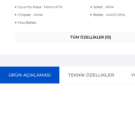
Uyumlu Kasa : Micro-ATX
Soket : AM4
Chipset : Amd
Bellek : 4400 MHz
Max.Bellek :
TÜM ÖZELLİKLER (15)
ÜRÜN AÇIKLAMASI
TEKNİK ÖZELLİKLER
Y