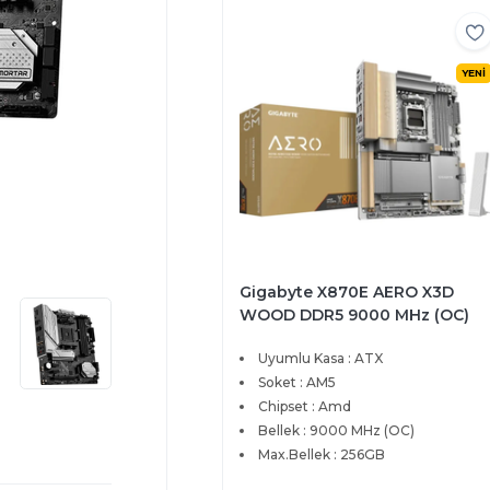
YENİ
Gigabyte X870E AERO X3D
WOOD DDR5 9000 MHz (OC)
PCIe 5.0 4xM.2 HDMI 5G LAN
Uyumlu Kasa : ATX
ATX Anakart
Soket : AM5
Chipset : Amd
Bellek : 9000 MHz (OC)
Max.Bellek : 256GB