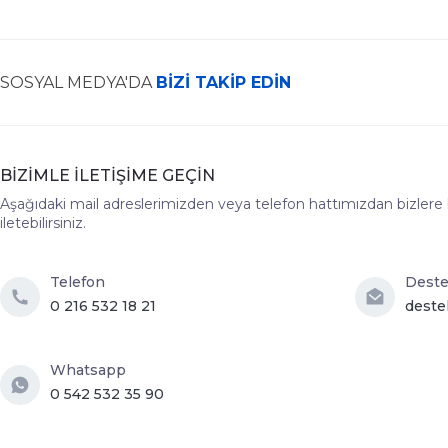
SOSYAL MEDYA'DA
BİZİ TAKİP EDİN
BİZİMLE İLETİŞİME GEÇİN
Aşağıdaki mail adreslerimizden veya telefon hattımızdan bizlere hız
iletebilirsiniz.
Telefon
Dest
0 216 532 18 21
deste
Whatsapp
0 542 532 35 90