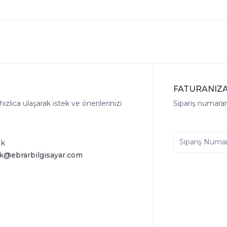
FATURANIZA
lıca ulaşarak istek ve önerilerinizi
Sipariş numaranı
ek
k@ebrarbilgisayar.com