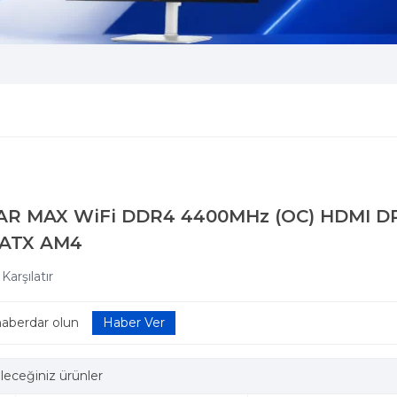
R MAX WiFi DDR4 4400MHz (OC) HDMI DP
mATX AM4
Karşılatır
haberdar olun
leceğiniz ürünler