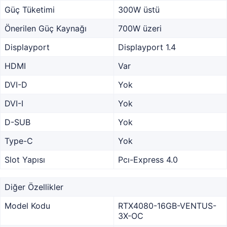
Güç Tüketimi
300W üstü
Önerilen Güç Kaynağı
700W üzeri
Displayport
Displayport 1.4
HDMI
Var
DVI-D
Yok
DVI-I
Yok
D-SUB
Yok
Type-C
Yok
Slot Yapısı
Pcı-Express 4.0
Diğer Özellikler
Model Kodu
RTX4080-16GB-VENTUS-
3X-OC