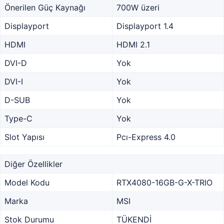
Önerilen Güç Kaynağı
700W üzeri
Displayport
Displayport 1.4
HDMI
HDMI 2.1
DVI-D
Yok
DVI-I
Yok
D-SUB
Yok
Type-C
Yok
Slot Yapısı
Pcı-Express 4.0
Diğer Özellikler
Model Kodu
RTX4080-16GB-G-X-TRIO
Marka
MSI
Stok Durumu
TÜKENDİ