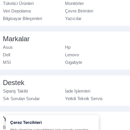
Tüketici Ürünleri
Monitörler
Veri Depolama
Çevre Birimleri
Bilgisayar Bileşenleri
Yazıcılar
Markalar
Asus
Hp
Dell
Lenovo
MSI
Gigabyte
Destek
Sipariş Takibi
İade İşlemleri
Sık Sorulan Sorular
Yetkili Teknik Servis
Yasal Bilgilendirme
Çerez Tercihleri
Banka Hesap No
Çerez Politikası
Web sitemizin çalışabilmesi için zorunlu çerezler