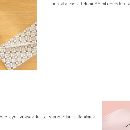
unutabilirsiniz; tek bir AA pil önceden tak
an aynı yüksek kalite standartları kullanılarak