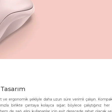
 Tasarım
hat ve ergonomik şekliyle daha uzun süre verimli çalışın. Kompa
ınızla birlikte çantaya kolayca sığar; böylece çalıştığınız her
 hem de sağ elini kullananlar için eşit derecede rahat olacak şe