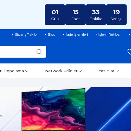
01
15
33
18
Gün
Saat
Dakika
Saniye
Sipariş Takibi
Blog
İade İşlemleri
İşlem Rehberi
ri Depolama
Network Ürünler
Yazıcılar