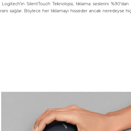
 Logitech'in SilentTouch Teknolojisi, tıklama seslerini %90'dan 
esini sağlar. Böylece her tıklamayı hisseder ancak neredeyse hi