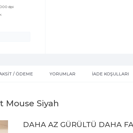
1000 dpi
k
AKSİT / ÖDEME
YORUMLAR
İADE KOŞULLARI
nt Mouse Siyah
DAHA AZ GÜRÜLTÜ DAHA FA