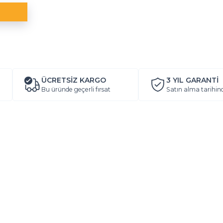
ÜCRETSİZ KARGO
3 YIL
GARANTİ
Bu üründe geçerli fırsat
Satın alma tarihin