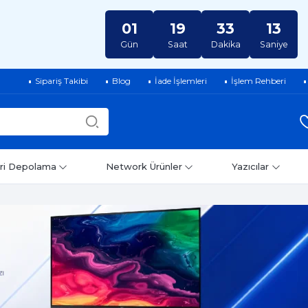
01
19
33
12
Gün
Saat
Dakika
Saniye
Sipariş Takibi
Blog
İade İşlemleri
İşlem Rehberi
ri Depolama
Network Ürünler
Yazıcılar