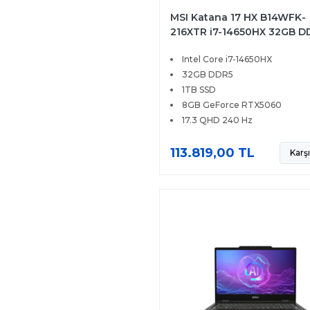
MSI Katana 17 HX B14WFK-
216XTR i7-14650HX 32GB D
1TB SSD 8GB RTX5060 17.3
Intel Core i7-14650HX
240Hz FreeDOS
32GB DDR5
1TB SSD
8GB GeForce RTX5060
17.3 QHD 240 Hz
113.819,00 TL
Karşı