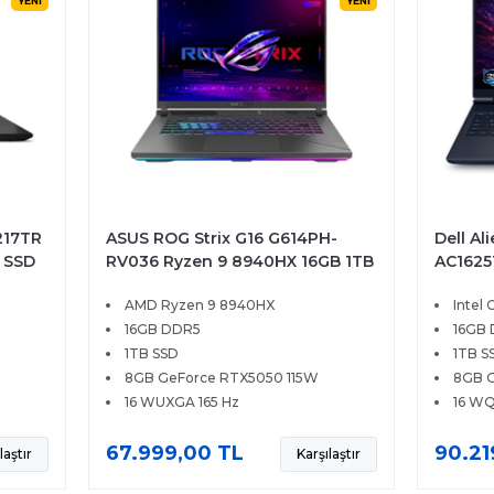
YENİ
YENİ
217TR
ASUS ROG Strix G16 G614PH-
Dell Al
 SSD
RV036 Ryzen 9 8940HX 16GB 1TB
AC16251
0Hz
SSD 8GB RTX5050 115W 16
SSD 8G
AMD Ryzen 9 8940HX
Intel 
WUXGA 165Hz FreeDOS
WQXGA
16GB DDR5
16GB
1TB SSD
1TB S
8GB GeForce RTX5050 115W
8GB G
16 WUXGA 165 Hz
16 WQ
67.999,00 TL
90.21
laştır
Karşılaştır