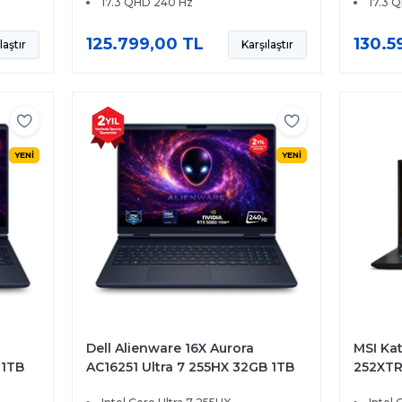
17.3 QHD 240 Hz
17.3 
125.799,00 TL
130.5
laştır
Karşılaştır
YENİ
YENİ
Dell Alienware 16X Aurora
MSI Ka
 1TB
AC16251 Ultra 7 255HX 32GB 1TB
252XTR
SSD 8GB RTX5060 115W 16
SSD 8G