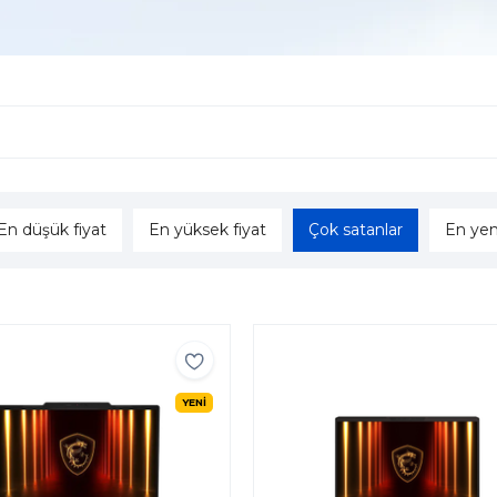
En düşük fiyat
En yüksek fiyat
Çok satanlar
En yen
YENİ