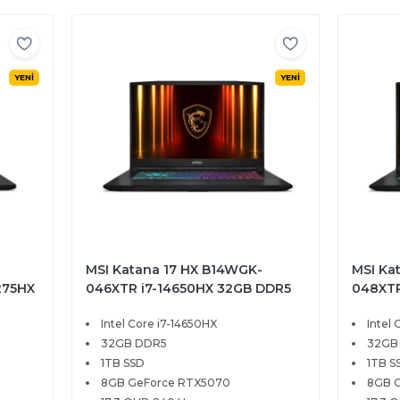
YENİ
YENİ
MSI Katana 17 HX B14WGK-
MSI Ka
275HX
046XTR i7-14650HX 32GB DDR5
048XTR
0
1TB SSD 8GB RTX5070 17.3 QHD
1TB SS
Intel Core i7-14650HX
Intel
DOS
240Hz FreeDOS
240Hz 
32GB DDR5
32GB
1TB SSD
1TB S
8GB GeForce RTX5070
8GB 