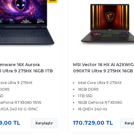
YENİ
ienware 16X Aurora
MSI Vector 16 HX AI A2XWIG
 Ultra 9 275HX 16GB 1TB
090XTR Ultra 9 275HX 16GB
B RTX5060 115W 16
SSD 16GB RTX5080 175W 16
Core Ultra 9 275HX
Intel Core Ultra 9 275HX
 240Hz Windows 11
QHD+ 240Hz FreeDOS
 DDR5
16GB DDR5
SD
1TB SSD
eForce RTX5060 115W
16GB GeForce RTX5080
XGA 240 Hz G-SYNC
16 QHD+ 240 Hz
9,00 TL
170.729,00 TL
Karşılaştır
Karşı