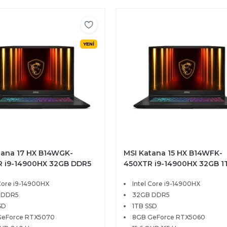
YENİ
tana 17 HX B14WGK-
MSI Katana 15 HX B14WFK-
 i9-14900HX 32GB DDR5
450XTR i9-14900HX 32GB 1
D 8GB RTX5070 17.3 QHD
SSD 8GB RTX5060 115W 15.
 Core i9-14900HX
Intel Core i9-14900HX
FreeDOS
165Hz FreeDOS
 DDR5
32GB DDR5
SD
1TB SSD
GeForce RTX5070
8GB GeForce RTX5060