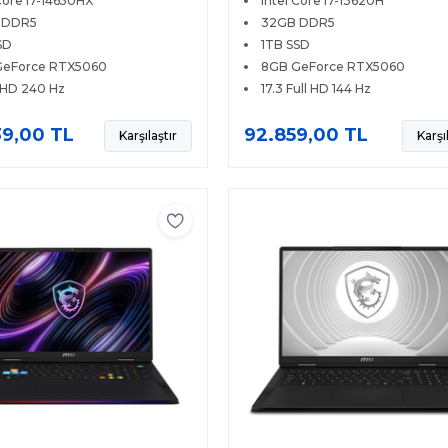
Core i7-14650HX
Intel Core i7-13620H
FreeDOS
FreeDOS
 DDR5
32GB DDR5
SD
1TB SSD
GeForce RTX5060
8GB GeForce RTX5060
QHD 240 Hz
17.3 Full HD 144 Hz
39,00 TL
92.859,00 TL
Karşılaştır
Karşı