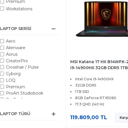
Premium
Workstations
LAPTOP SERISI
Aero
Alienware
Aorus
CreatorPro
MSI Katana 17 HX B14WFK-
Crosshair / Pulse
i9-14900HX 32GB DDR5 1TB
8GB RTX5060 17.3 QHD 24
Cyborg
Intel Core i9-14900HX
Windows 11 Home
LOQ
32GB DDR5
Premium
1TB SSD
ProArt Studiobook
8GB GeForce RTX5060
ProBook
17.3 QHD 240 Hz
Raider
ROG
LAPTOP TÜRÜ
119.809,00 TL
Karşı
Stealth
Sword / Katana