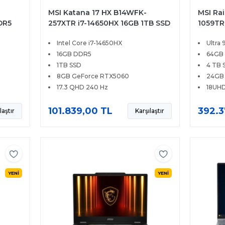
MSI Katana 17 HX B14WFK-
MSI Ra
DR5
257XTR i7-14650HX 16GB 1TB SSD
1059TR
 QHD
8GB RTX5060 115W 17.3 QHD
4 TB S
Intel Core i7-14650HX
Ultra
240Hz FreeDOS
UHD+ 1
16GB DDR5
64GB
1TB SSD
4 TB 
8GB GeForce RTX5060
24GB
17.3 QHD 240 Hz
18UHD
101.839,00 TL
392.3
laştır
Karşılaştır
YENİ
YENİ