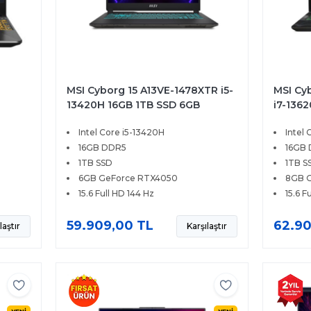
MSI Cyborg 15 A13VE-1478XTR i5-
MSI Cy
13420H 16GB 1TB SSD 6GB
i7-136
B
RTX4050 45W 15.6 FHD 144Hz
RTX505
Intel Core i5-13420H
Intel 
FreeDOS
FreeD
16GB DDR5
16GB
1TB SSD
1TB S
6GB GeForce RTX4050
8GB 
15.6 Full HD 144 Hz
15.6 F
59.909,00 TL
62.90
laştır
Karşılaştır