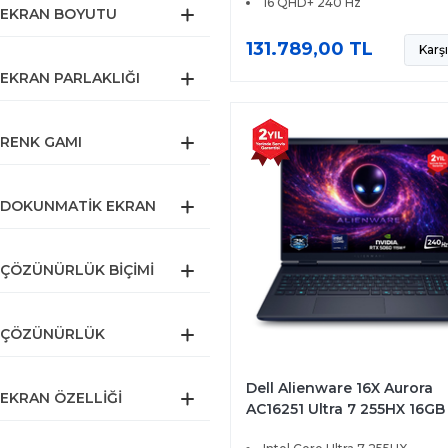
16 QHD+ 240 Hz
EKRAN BOYUTU
131.789,00 TL
Karşı
EKRAN PARLAKLIĞI
RENK GAMI
DOKUNMATIK EKRAN
ÇÖZÜNÜRLÜK BIÇIMI
ÇÖZÜNÜRLÜK
Dell Alienware 16X Aurora
EKRAN ÖZELLIĞI
AC16251 Ultra 7 255HX 16GB
SSD 8GB RTX5060 115W 16