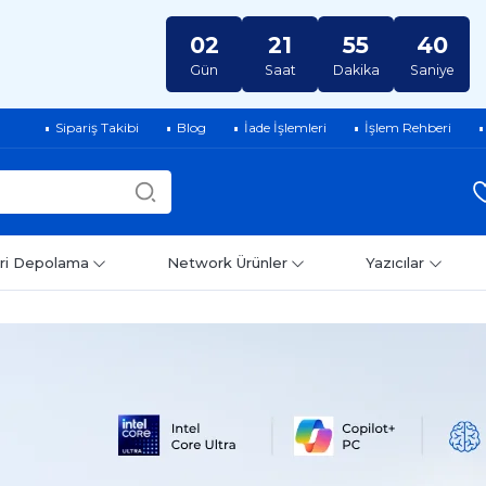
02
21
55
39
Gün
Saat
Dakika
Saniye
Sipariş Takibi
Blog
İade İşlemleri
İşlem Rehberi
ri Depolama
Network Ürünler
Yazıcılar