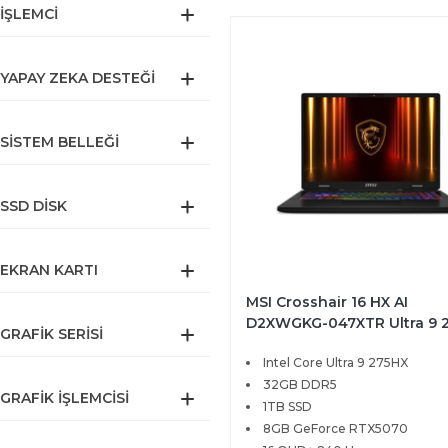
İŞLEMCI
ThinkBook
Titan GT
TUF Gaming
YAPAY ZEKA DESTEĞI
Vector
VenturePro
Zbook
SISTEM BELLEĞI
SSD DISK
EKRAN KARTI
MSI Crosshair 16 HX AI
D2XWGKG-047XTR Ultra 9 
GRAFIK SERISI
32GB 1TB SSD 8GB RTX507
Intel Core Ultra 9 275HX
115W 16 QHD+ 240Hz Free
32GB DDR5
GRAFIK İŞLEMCISI
1TB SSD
8GB GeForce RTX5070