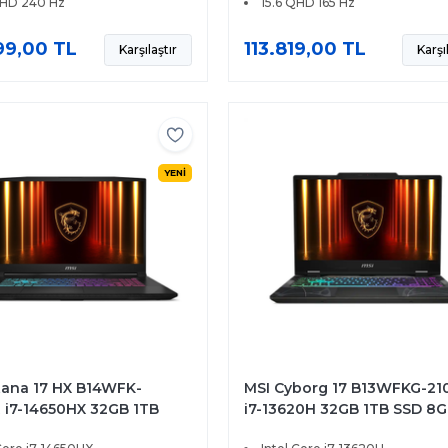
QHD 240 Hz
15.6 QHD 165 Hz
99,00 TL
113.819,00 TL
Karşılaştır
Karşı
YENİ
tana 17 HX B14WFK-
MSI Cyborg 17 B13WFKG-21
 i7-14650HX 32GB 1TB
i7-13620H 32GB 1TB SSD 8
B RTX5060 115W 17.3 QHD
RTX5060 17.3 FHD 144Hz