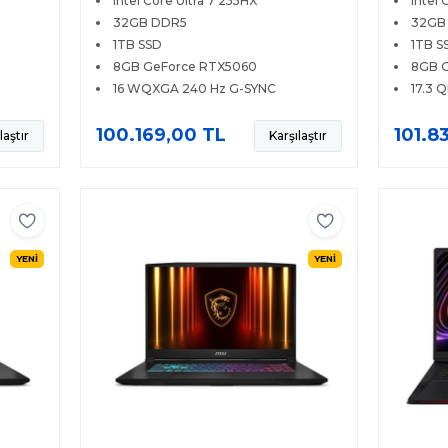
Intel Core Ultra 7 255HX
Intel 
WQXGA 240Hz Windows 11
240Hz 
32GB DDR5
32GB
1TB SSD
1TB S
8GB GeForce RTX5060
8GB 
16 WQXGA 240 Hz G-SYNC
17.3 
100.169,00 TL
101.8
laştır
Karşılaştır
YENİ
YENİ