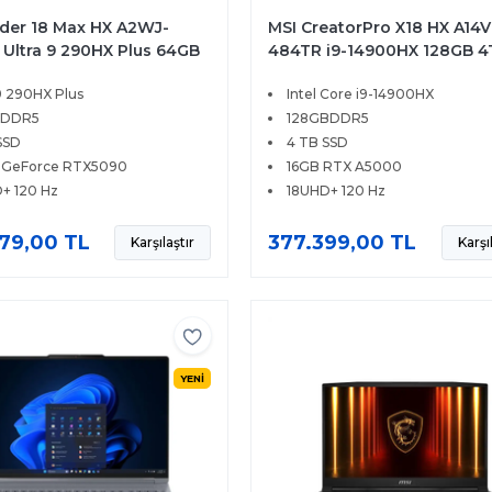
ider 18 Max HX A2WJ-
MSI CreatorPro X18 HX A14
 Ultra 9 290HX Plus 64GB
484TR i9-14900HX 128GB 4
SD 24GB RTX5090 175W 18
SSD 16GB RTX 5000 Ada 18
 9 290HX Plus
Intel Core i9-14900HX
20Hz Windows 11
120Hz Windows 11 Pro
 DDR5
128GBDDR5
SSD
4 TB SSD
 GeForce RTX5090
16GB RTX A5000
+ 120 Hz
18UHD+ 120 Hz
79,00 TL
377.399,00 TL
Karşılaştır
Karşı
YENİ