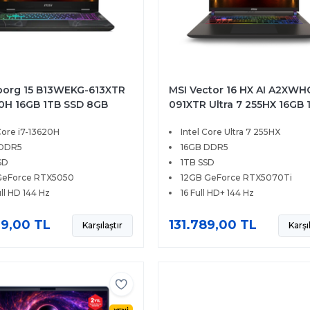
borg 15 B13WEKG-613XTR
MSI Vector 16 HX AI A2XWH
20H 16GB 1TB SSD 8GB
091XTR Ultra 7 255HX 16GB 
0 15.6 FHD 144Hz
SSD 12GB RTX5070Ti 140W 
Core i7-13620H
Intel Core Ultra 7 255HX
OS
FHD+ 144Hz FreeDOS
 DDR5
16GB DDR5
SD
1TB SSD
GeForce RTX5050
12GB GeForce RTX5070Ti
ull HD 144 Hz
16 Full HD+ 144 Hz
9,00 TL
131.789,00 TL
Karşılaştır
Karşı