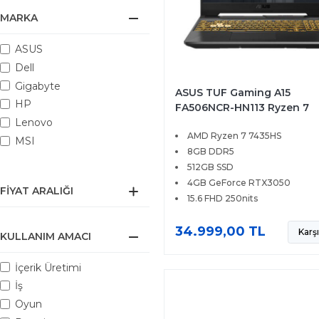
MARKA
ASUS
Dell
Gigabyte
ASUS TUF Gaming A15
HP
FA506NCR-HN113 Ryzen 7
7435HS 8GB 512GB SSD 4G
Lenovo
AMD Ryzen 7 7435HS
RTX3050 15.6 FHD 144Hz
MSI
FreeDOS
8GB DDR5
512GB SSD
4GB GeForce RTX3050
FIYAT ARALIĞI
15.6 FHD 250nits
34.999,00 TL
Karşı
KULLANIM AMACI
İçerik Üretimi
İş
Oyun