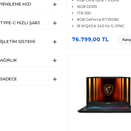
Intel Core Ultra 7 255HX
WQXGA 240Hz Windows 11
YENILEME HIZI
16GB DDR5
1TB SSD
8GB GeForce RTX5060
TYPE-C HIZLI ŞARJ
16 WQXGA 240 Hz G-SYNC
76.799,00 TL
Karşı
İŞLETIM SISTEMI
AĞIRLIK
SADECE