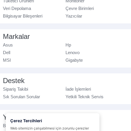
Tüketici Ürünleri
Monitörler
Veri Depolama
Çevre Birimleri
Bilgisayar Bileşenleri
Yazıcılar
Markalar
Asus
Hp
Dell
Lenovo
MSI
Gigabyte
Destek
Sipariş Takibi
İade İşlemleri
Sık Sorulan Sorular
Yetkili Teknik Servis
Yasal Bilgilendirme
Çerez Tercihleri
Banka Hesap No
Çerez Politikası
Web sitemizin çalışabilmesi için zorunlu çerezler