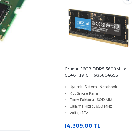
Crucial 16GB DDR5 5600MHz
CL46 1.1V CT16G56C46S5
Notebook Ram
Uyumlu Sistem : Notebook
Kit : Single Kanal
Form Faktörü : SODIMM
Çalışma Hızı : 5600 MHz
Voltaj : 1.1V
14.309,00 TL