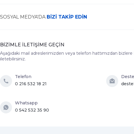
SOSYAL MEDYA'DA
BİZİ TAKİP EDİN
BİZİMLE İLETİŞİME GEÇİN
Aşağıdaki mail adreslerimizden veya telefon hattımızdan bizlere hız
iletebilirsiniz.
Telefon
Dest
0 216 532 18 21
deste
Whatsapp
0 542 532 35 90