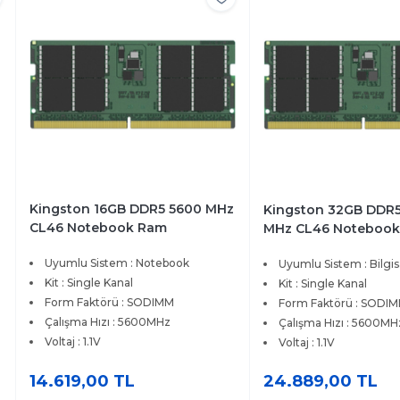
Kingston 16GB DDR5 5600 MHz
Kingston 32GB DDR
CL46 Notebook Ram
MHz CL46 Noteboo
KVR56S46BS8-16
KVR56S46BD8-32
Uyumlu Sistem : Notebook
Uyumlu Sistem : Bilgi
Kit : Single Kanal
Kit : Single Kanal
Form Faktörü : SODIMM
Form Faktörü : SODI
Çalışma Hızı : 5600MHz
Çalışma Hızı : 5600MH
Voltaj : 1.1V
Voltaj : 1.1V
14.619,00 TL
24.889,00 TL