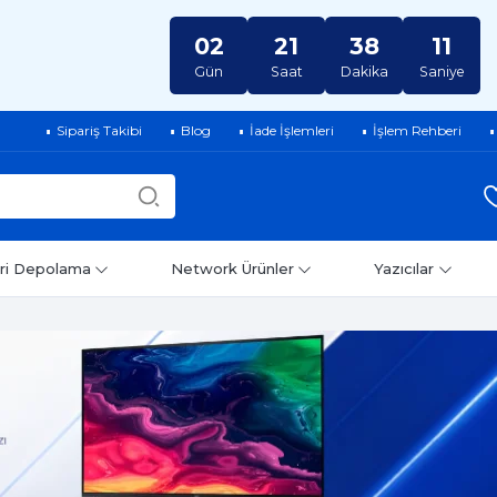
02
21
38
10
Gün
Saat
Dakika
Saniye
Sipariş Takibi
Blog
İade İşlemleri
İşlem Rehberi
ri Depolama
Network Ürünler
Yazıcılar