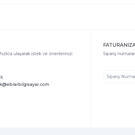
FATURANIZA
lıca ulaşarak istek ve önerilerinizi
Sipariş numaranı
ek
k@ebrarbilgisayar.com