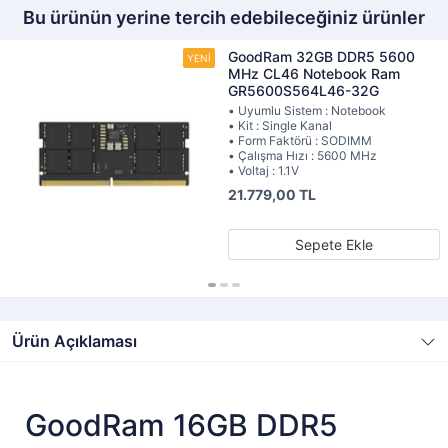
Bu ürünün yerine tercih edebileceğiniz ürünler
GoodRam 32GB DDR5 5600
MHz CL46 Notebook Ram
GR5600S564L46-32G
• Uyumlu Sistem : Notebook
• Kit : Single Kanal
• Form Faktörü : SODIMM
• Çalışma Hızı : 5600 MHz
• Voltaj : 1.1V
21.779,00 TL
Sepete Ekle
Ürün Açıklaması
GoodRam 16GB DDR5