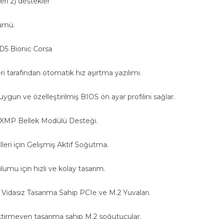
eri 2) destekler
zümü.
 D5 Bionic Corsa
i tarafından otomatik hız aşırtma yazılımı.
n uygun ve özelleştirilmiş BIOS ön ayar profilini sağlar.
MP Bellek Modülü Desteği.
leri için Gelişmiş Aktif Soğutma.
umu için hızlı ve kolay tasarım.
 Vidasız Tasarıma Sahip PCIe ve M.2 Yuvaları.
tirmeyen tasarıma sahip M.2 soğutucular.