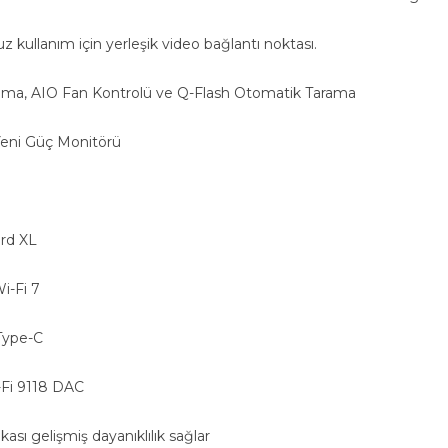
 kullanım için yerleşik video bağlantı noktası.
ma, AIO Fan Kontrolü ve Q-Flash Otomatik Tarama
Yeni Güç Monitörü
rd XL
i-Fi 7
Type-C
Fi 9118 DAC
ası gelişmiş dayanıklılık sağlar