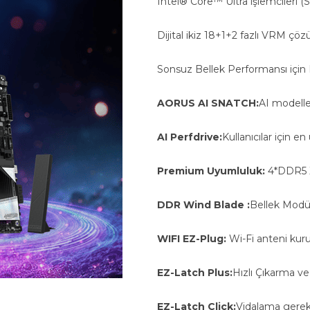
Intel® Core™ Ultra işlemcileri (S
Dijital ikiz 18+1+2 fazlı VRM çö
Sonsuz Bellek Performansı için
AORUS AI SNATCH:
AI modeller
AI Perfdrive:
Kullanıcılar için e
Premium Uyumluluk:
4*DDR5 X
DDR Wind Blade :
Bellek Modül
WIFI EZ-Plug:
Wi-Fi anteni kurul
EZ-Latch Plus:
Hızlı Çıkarma ve
EZ-Latch Click:
Vidalama gerek