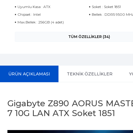
Uyumlu Kasa : ATX
Soket : Soket 1851
Chipset : Intel
Bellek : DDR5 9500 MH
Max.Bellek : 256GB (4 adet)
TÜM ÖZELLİKLER (34)
ÜRÜN AÇIKLAMASI
TEKNİK ÖZELLİKLER
Y
Gigabyte Z890 AORUS MASTER
7 10G LAN ATX Soket 1851