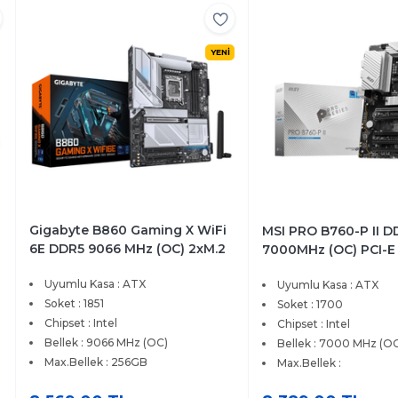
YENİ
Gigabyte B860 Gaming X WiFi
MSI PRO B760-P II D
6E DDR5 9066 MHz (OC) 2xM.2
7000MHz (OC) PCI-E
DP HDMI 2.5G LAN Wi-Fi 6E ATX
USB3.2 HDMI DP 1x 2
Uyumlu Kasa : ATX
Uyumlu Kasa : ATX
Soket 1851
ATX Soket 1700
Soket : 1851
Soket : 1700
Chipset : Intel
Chipset : Intel
Bellek : 9066 MHz (OC)
Bellek : 7000 MHz (O
Max.Bellek : 256GB
Max.Bellek :