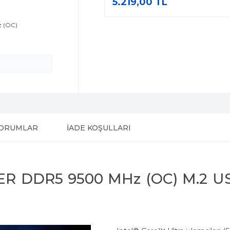
5.219,00 TL
z (OC)
ORUMLAR
İADE KOŞULLARI
 DDR5 9500 MHz (OC) M.2 USB