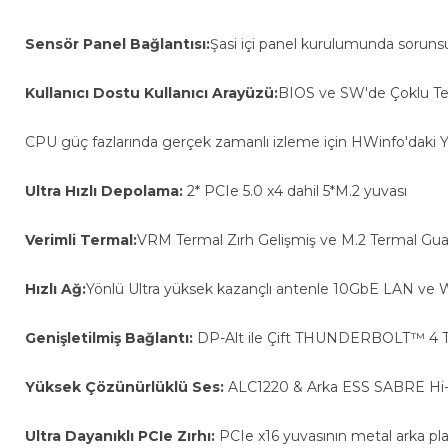
Sensör Panel Bağlantısı:
Şasi içi panel kurulumunda sorunsuz
Kullanıcı Dostu Kullanıcı Arayüzü:
BIOS ve SW'de Çoklu Te
CPU güç fazlarında gerçek zamanlı izleme için HWinfo'daki 
Ultra Hızlı Depolama:
2* PCIe 5.0 x4 dahil 5*M.2 yuvası
Verimli Termal:
VRM Termal Zırh Gelişmiş ve M.2 Termal Gua
Hızlı Ağ:
Yönlü Ultra yüksek kazançlı antenle 10GbE LAN ve W
Genişletilmiş Bağlantı:
DP-Alt ile Çift THUNDERBOLT™ 4 
Yüksek Çözünürlüklü Ses:
ALC1220 & Arka ESS SABRE Hi-
Ultra Dayanıklı PCIe Zırhı:
PCIe x16 yuvasının metal arka plak