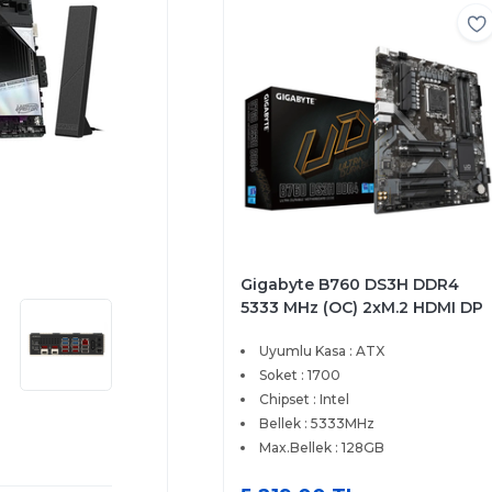
Gigabyte B760 DS3H DDR4
5333 MHz (OC) 2xM.2 HDMI DP
1GbE LAN ATX Soket 1700
Uyumlu Kasa : ATX
Anakart
Soket : 1700
Chipset : Intel
Bellek : 5333MHz
Max.Bellek : 128GB