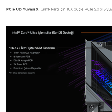
PCIe UD Yuvası X:
Grafik kartı için 10X güçle PCIe 5.0 x16 yu