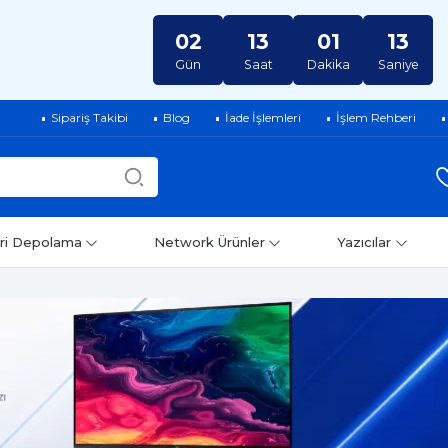
02
13
01
12
Gün
Saat
Dakika
Saniye
Sipariş Takibi
Blog
İade İşlemleri
İşlem Rehberi
ri Depolama
Network Ürünler
Yazıcılar