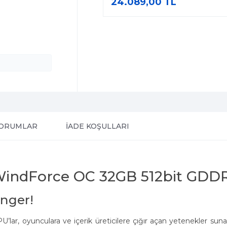
24.089,00 TL
ORUMLAR
İADE KOŞULLARI
 WindForce OC 32GB 512bit G
nger!
’lar, oyunculara ve içerik üreticilere çığır açan yetenekler sun