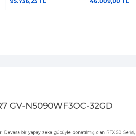
95.736,25 TL
46.009,00 TL
DDR7 GV-N5090WF3OC-32GD
ar. Devasa bir yapay zeka gücüyle donatılmış olan RTX 50 Serisi,