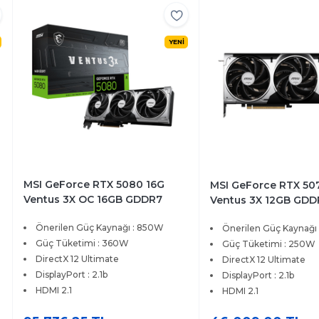
YENİ
MSI GeForce RTX 5080 16G
MSI GeForce RTX 50
Ventus 3X OC 16GB GDDR7
Ventus 3X 12GB GDD
256bit DX12 PCIe 5.0 (3xDP
DX12 PCIe 5.0 (3xDP
Önerilen Güç Kaynağı : 850W
Önerilen Güç Kaynağı
1xHDMI) Ekran Kartı
Ekran Kartı
Güç Tüketimi : 360W
Güç Tüketimi : 250W
DirectX 12 Ultimate
DirectX 12 Ultimate
DisplayPort : 2.1b
DisplayPort : 2.1b
HDMI 2.1
HDMI 2.1