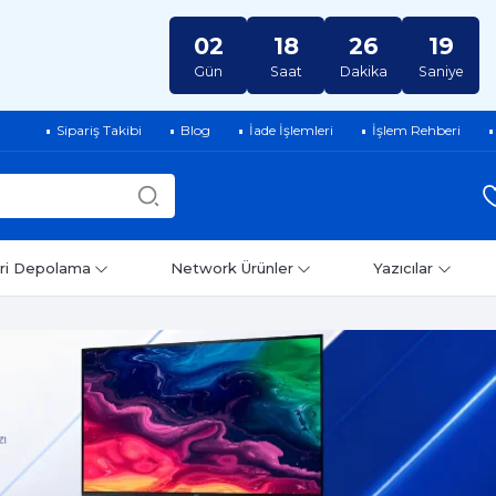
02
18
26
18
Gün
Saat
Dakika
Saniye
Sipariş Takibi
Blog
İade İşlemleri
İşlem Rehberi
ri Depolama
Network Ürünler
Yazıcılar