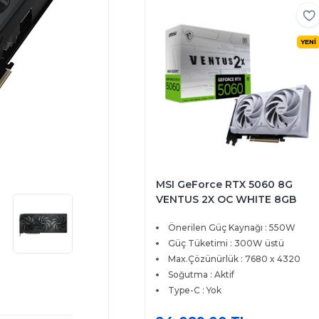
YENİ
MSI GeForce RTX 5060 8G
VENTUS 2X OC WHITE 8GB
128Bit GDDR7
Önerilen Güç Kaynağı : 550W
Güç Tüketimi : 300W üstü
Max.Çözünürlük : 7680 x 4320
Soğutma : Aktif
Type-C : Yok