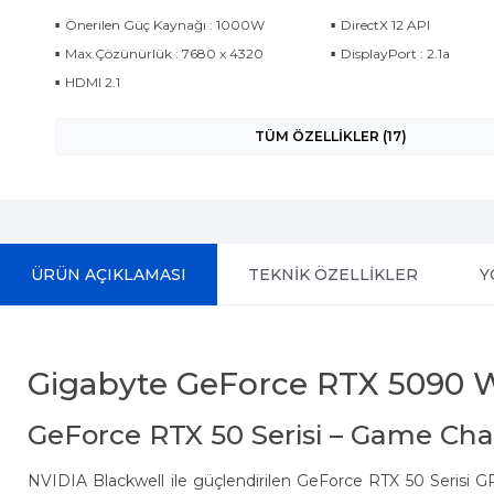
Önerilen Güç Kaynağı : 1000W
DirectX 12 API
Max.Çözünürlük : 7680 x 4320
DisplayPort : 2.1a
HDMI 2.1
TÜM ÖZELLİKLER (17)
ÜRÜN AÇIKLAMASI
TEKNİK ÖZELLİKLER
Y
Gigabyte GeForce RTX 5090
GeForce RTX 50 Serisi – Game Cha
NVIDIA Blackwell ile güçlendirilen GeForce RTX 50 Serisi GPU