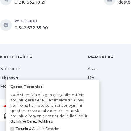
0 216 532 18 21
deste
Whatsapp
0 542 532 35 90
KATEGORİLER
MARKALAR
Notebook
Asus
Bilgisayar
Dell
Monitörler
MSI
Çerez Tercihleri
Web sitemizin düzgün çalışabilmesi için
zorunlu çerezler kullanılmaktadır. Onay
vermeniz halinde, kullanıcı deneyimini
E-ticaret bilgi platformu
geliştirmek ve analiz etmek amacıyla
ETBIS'e kayıtlıdır
zorunlu olmayan çerezler de kullanılabilir.
Gizlilik ve Çerez Politikası
Zorunlu & Analitik Çerezler