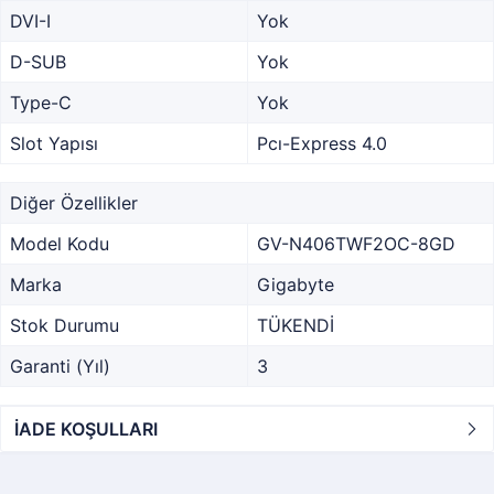
DVI-I
Yok
D-SUB
Yok
Type-C
Yok
Slot Yapısı
Pcı-Express 4.0
Diğer Özellikler
Model Kodu
GV-N406TWF2OC-8GD
Marka
Gigabyte
Stok Durumu
TÜKENDİ
Garanti (Yıl)
3
İADE KOŞULLARI