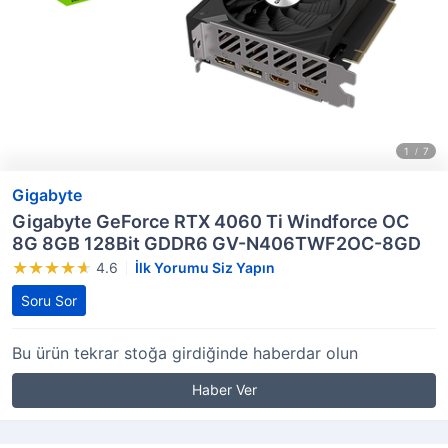
Gigabyte
Gigabyte GeForce RTX 4060 Ti Windforce OC
8G 8GB 128Bit GDDR6 GV-N406TWF2OC-8GD
4.6
İlk Yorumu Siz Yapın
Soru Sor
Bu ürün tekrar stoğa girdiğinde haberdar olun
Haber Ver