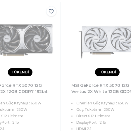
TÜKENDİ
TÜKENDİ
Force RTX 5070 12G
MSI GeForce RTX 5070 12G
 2X 12GB GDDR7 192bit
Ventus 2X White 12GB GDD
Ie 5.0 (3xDP 1xHDMI)
192bit DX12 PCIe 5.0 (3xDP
len Güç Kaynağı : 650W
Önerilen Güç Kaynağı : 650W
artı
1xHDMI) Ekran Kartı
üketimi : 250W
Güç Tüketimi : 250W
X 12 Ultimate
DirectX 12 Ultimate
yPort : 2.1b
DisplayPort : 2.1b
2.1
HDMI 2.1