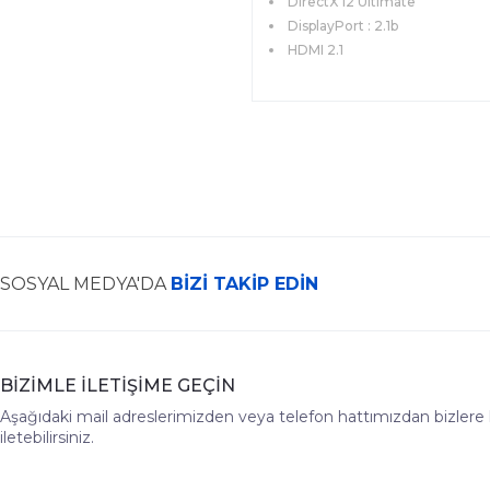
DirectX 12 Ultimate
DisplayPort : 2.1b
HDMI 2.1
SOSYAL MEDYA'DA
BİZİ TAKİP EDİN
BİZİMLE İLETİŞİME GEÇİN
Aşağıdaki mail adreslerimizden veya telefon hattımızdan bizlere hız
iletebilirsiniz.