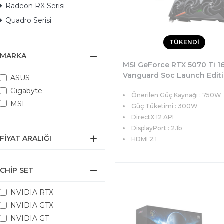
Radeon RX Serisi
Quadro Serisi
TÜKENDİ
MARKA
MSI GeForce RTX 5070 Ti 1
Vanguard Soc Launch Edit
ASUS
16GB GDDR7 256bit DX12 PC
Gigabyte
Önerilen Güç Kaynağı : 750W
(3xDP 1xHDMI) Ekran Kartı
MSI
Güç Tüketimi : 300W
DirectX 12 API
DisplayPort : 2.1b
FIYAT ARALIĞI
HDMI 2.1
CHIP SET
NVIDIA RTX
NVIDIA GTX
NVIDIA GT