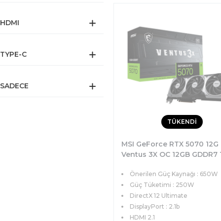
HDMI
TYPE-C
SADECE
TÜKENDİ
MSI GeForce RTX 5070 12G
Ventus 3X OC 12GB GDDR7 
DX12 PCIe 5.0 (3xDP 1xHDMI
Önerilen Güç Kaynağı : 650W
Ekran Kartı
Güç Tüketimi : 250W
DirectX 12 Ultimate
DisplayPort : 2.1b
HDMI 2.1