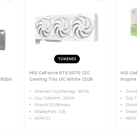
TÜKENDİ
MSI GeForce RTX 5070 12G
MSI Ge
92bit
Gaming Trio OC White 12GB
Inspir
)
GDDR7 192bit DX12 PCIe 5.0
DX12 PC
Önerilen Güç Kaynağı : 650W
Öneri
(3xDP 1xHDMI) Ekran Kartı
Ekran K
Güç Tüketimi : 250W
Güç T
DirectX 12 Ultimate
Direct
DisplayPort : 2.1b
Displa
HDMI 2.1
HDMI 