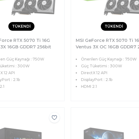
TÜKENDİ
TÜKENDİ
Force RTX 5070 Ti 16G
MSI GeForce RTX 5070 Ti 1
 3X 16GB GDDR7 256bit
Ventus 3X OC 16GB GDDR7 2
Ie 5.0 (3xDP 1xHDMI)
DX12 PCIe 5.0 (3xDP 1xHDMI
len Güç Kaynağı : 750W
Önerilen Güç Kaynağı : 750W
artı
Ekran Kartı
üketimi : 300W
Güç Tüketimi : 300W
X 12 API
DirectX 12 API
yPort : 2.1b
DisplayPort : 2.1b
2.1
HDMI 2.1