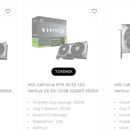
TÜKENDİ
MSI GeForce RTX 5070 12G
MSI Ge
192bit
Ventus 2X OC 12GB GDDR7 192bit
Ventus
)
DX12 PCIe 5.0 (3xDP 1xHDMI)
DX12 PC
Önerilen Güç Kaynağı : 650W
Öneri
Ekran Kartı
Ekran K
Güç Tüketimi : 250W
Güç T
DirectX 12 Ultimate
Direct
DisplayPort : 2.1b
Displa
HDMI 2.1
HDMI 