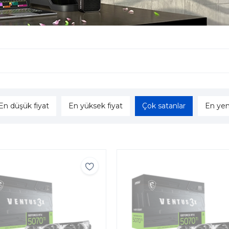
En düşük fiyat
En yüksek fiyat
Çok satanlar
En yen