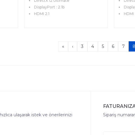
DirectX 12 Ultimate
Direct
DisplayPort : 2.1b
Displa
HDMI 2.1
HDMI 
«
‹
3
4
5
6
7
FATURANIZA
lıca ulaşarak istek ve önerilerinizi
Sipariş numaranı