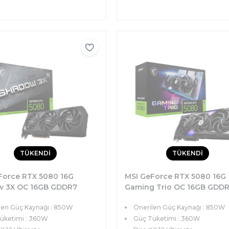
TÜKENDİ
TÜKENDİ
Force RTX 5080 16G
MSI GeForce RTX 5080 16G
 3X OC 16GB GDDR7
Gaming Trio OC 16GB GDD
DX12 PCIe 5.0 (3xDP
256bit DX12 PCIe 5.0 (3xDP
len Güç Kaynağı : 850W
Önerilen Güç Kaynağı : 850W
 Ekran Kartı
1xHDMI) Ekran Kartı
üketimi : 360W
Güç Tüketimi : 360W