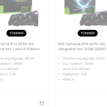
TÜKENDİ
TÜKENDİ
Force RTX 5070 12G
MSI GeForce RTX 5070 12G
rd Soc Launch Edition
Vanguard Soc 12GB GDDR7
DDR7 192bit DX12 PCIe 5.0
192bit DX12 PCIe 5.0 (3xDP
len Güç Kaynağı : 650W
Önerilen Güç Kaynağı : 650W
xHDMI) Ekran Kartı
1xHDMI) Ekran Kartı
üketimi : 250W
Güç Tüketimi : 250W
X 12 Ultimate
DirectX 12 Ultimate
yPort : 2.1b
DisplayPort : 2.1b
2.1
HDMI 2.1