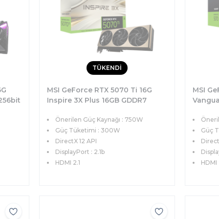
TÜKENDİ
6G
MSI GeForce RTX 5070 Ti 16G
MSI Ge
56bit
Inspire 3X Plus 16GB GDDR7
Vangua
)
256bit DX12 PCIe 5.0 (3xDP
12GB G
Önerilen Güç Kaynağı : 750W
Öneri
1xHDMI) Ekran Kartı
(3xDP 1
Güç Tüketimi : 300W
Güç T
DirectX 12 API
Direct
DisplayPort : 2.1b
Displa
HDMI 2.1
HDMI 