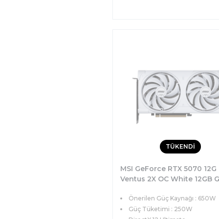
TÜKENDİ
MSI GeForce RTX 5070 12G
Ventus 2X OC White 12GB 
192bit DX12 PCIe 5.0 (3xDP
Önerilen Güç Kaynağı : 650W
1xHDMI) Ekran Kartı
Güç Tüketimi : 250W