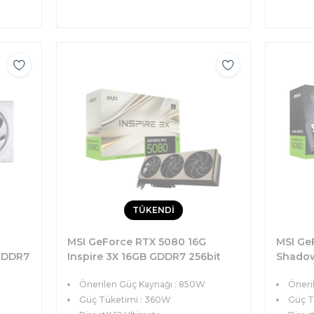
TÜKENDİ
MSI GeForce RTX 5080 16G
MSI Ge
GDDR7
Inspire 3X 16GB GDDR7 256bit
Shadow
DX12 PCIe 5.0 (3xDP 1xHDMI)
256bit 
Önerilen Güç Kaynağı : 850W
Öneri
Ekran Kartı
1xHDMI)
Güç Tüketimi : 360W
Güç T