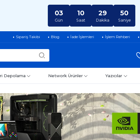
03
10
29
49
Gün
Saat
Dakika
Saniye
Sipariş Takibi
Blog
İade İşlemleri
İşlem Rehberi
ri Depolama
Network Ürünler
Yazıcılar