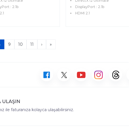
X 12 Ultimate
DirectX 12 Ultimate
yPort : 2.1b
DisplayPort : 2.1b
2.1
HDMI 2.1
8
9
10
11
›
»
 ULAŞIN
z ile faturanıza kolayca ulaşabilirsiniz.