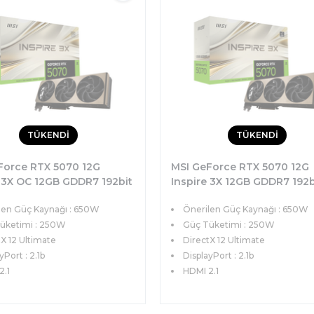
TÜKENDİ
TÜKENDİ
Force RTX 5070 12G
MSI GeForce RTX 5070 12G
e 3X OC 12GB GDDR7 192bit
Inspire 3X 12GB GDDR7 192b
Ie 5.0 (3xDP 1xHDMI)
DX12 PCIe 5.0 (3xDP 1xHDMI
len Güç Kaynağı : 650W
Önerilen Güç Kaynağı : 650W
artı
Ekran Kartı
üketimi : 250W
Güç Tüketimi : 250W
X 12 Ultimate
DirectX 12 Ultimate
yPort : 2.1b
DisplayPort : 2.1b
2.1
HDMI 2.1