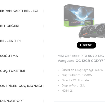
EKRAN KARTI BELLEĞI
BIT DEĞERI
BELLEK TIPI
TÜKENDİ
MSI GeForce RTX 5070 12G
SOĞUTMA
Vanguard OC 12GB GDDR7 1
DX12 PCIe 5.0 (3xDP 1xHDMI
Önerilen Güç Kaynağı : 650W
Ekran Kartı
GÜÇ TÜKETIMI
Güç Tüketimi : 250W
DirectX 12 Ultimate
DisplayPort : 2.1b
ÖNERILEN GÜÇ KAYNAĞI
HDMI 2.1
DISPLAYPORT