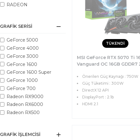
RADEON
GRAFIK SERISI
GeForce 5000
TÜKENDİ
GeForce 4000
GeForce 3000
MSI GeForce RTX 5070 Ti 1
Vanguard OC 16GB GDDR7 2
GeForce 1600
DX12 PCIe 5.0 (3xDP 1xHDMI
GeForce 1600 Super
Önerilen Güç Kaynağı : 750W
Ekran Kartı
GeForce 1000
Güç Tüketimi : 300W
GeForce 700
DirectX 12 API
Radeon RX9000
DisplayPort : 2.1b
HDMI 2.1
Radeon RX6000
Radeon RX500
GRAFIK İŞLEMCISI