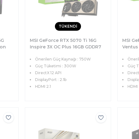
TÜKENDİ
6G
MSI GeForce RTX 5070 Ti 16G
MSI Ge
ion
Inspire 3X OC Plus 16GB GDDR7
Ventus
Ie 5.0
256bit DX12 PCIe 5.0 (3xDP
DX12 PC
Önerilen Güç Kaynağı : 750W
Öneri
1xHDMI) Ekran Kartı
Ekran K
Güç Tüketimi : 300W
Güç T
DirectX 12 API
Direct
DisplayPort : 2.1b
Displa
HDMI 2.1
HDMI 