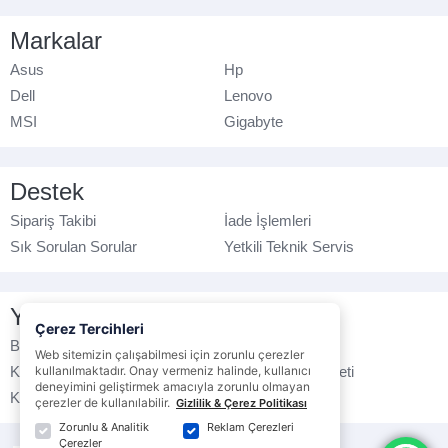
Markalar
Asus
Hp
Dell
Lenovo
MSI
Gigabyte
Destek
Sipariş Takibi
İade İşlemleri
Sık Sorulan Sorular
Yetkili Teknik Servis
Yasal Bilgilendirme
Çerez Tercihleri
Banka Hesap No
Çerez Politikası
Web sitemizin çalışabilmesi için zorunlu çerezler
Kullanım Koşulları
kullanılmaktadır. Onay vermeniz halinde, kullanıcı
Ticari Elektronik İleti
deneyimini geliştirmek amacıyla zorunlu olmayan
K.V.K.K. Politikası
Veri Gizliliği
çerezler de kullanılabilir.
Gizlilik & Çerez Politikası
Zorunlu & Analitik
Reklam Çerezleri
Çerezler