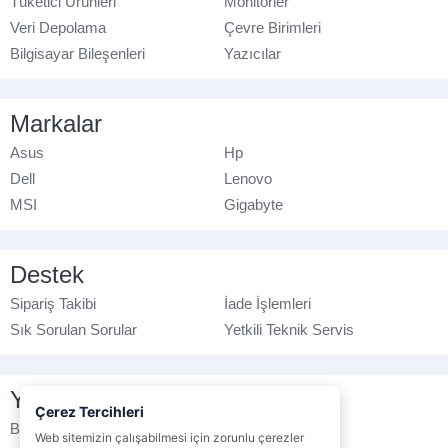
Tüketici Ürünleri
Monitörler
Veri Depolama
Çevre Birimleri
Bilgisayar Bileşenleri
Yazıcılar
Markalar
Asus
Hp
Dell
Lenovo
MSI
Gigabyte
Destek
Sipariş Takibi
İade İşlemleri
Sık Sorulan Sorular
Yetkili Teknik Servis
Yasal Bilgilendirme
Çerez Tercihleri
Banka Hesap No
Çerez Politikası
Web sitemizin çalışabilmesi için zorunlu çerezler