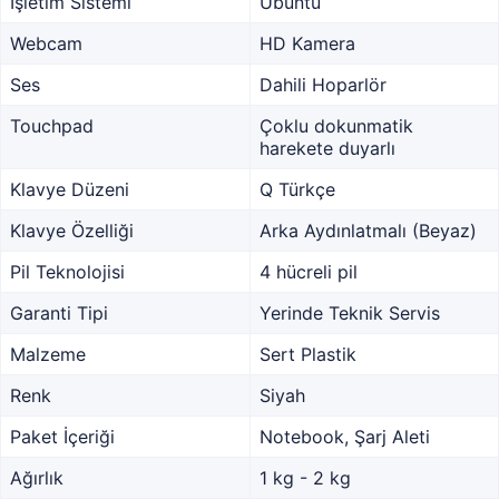
İşletim Sistemi
Ubuntu
Webcam
HD Kamera
Ses
Dahili Hoparlör
Touchpad
Çoklu dokunmatik
harekete duyarlı
Klavye Düzeni
Q Türkçe
Klavye Özelliği
Arka Aydınlatmalı (Beyaz)
Pil Teknolojisi
4 hücreli pil
Garanti Tipi
Yerinde Teknik Servis
Malzeme
Sert Plastik
Renk
Siyah
Paket İçeriği
Notebook, Şarj Aleti
Ağırlık
1 kg - 2 kg