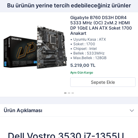
Bu ürünün yerine tercih edebileceğiniz ürünler
Gigabyte B760 DS3H DDR4
5333 MHz (OC) 2xM.2 HDMI
DP 1GbE LAN ATX Soket 1700
Anakart
• Uyumlu Kasa : ATX
• Soket : 1700
• Chipset : Intel
• Bellek : 5333MHz
• Max.Bellek : 128GB
5.219,00 TL
Sepete Ekle
Ürün Açıklaması
Dell Vostro 3530 i7-1355U