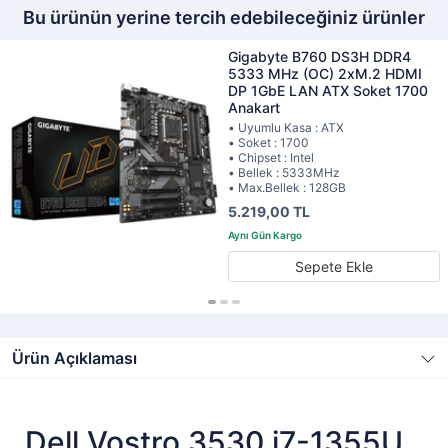
Bu ürünün yerine tercih edebileceğiniz ürünler
Gigabyte B760 DS3H DDR4
5333 MHz (OC) 2xM.2 HDMI
DP 1GbE LAN ATX Soket 1700
Anakart
• Uyumlu Kasa : ATX
• Soket : 1700
• Chipset : Intel
• Bellek : 5333MHz
• Max.Bellek : 128GB
5.219,00 TL
Sepete Ekle
Ürün Açıklaması
Dell Vostro 3530 i7-1355U