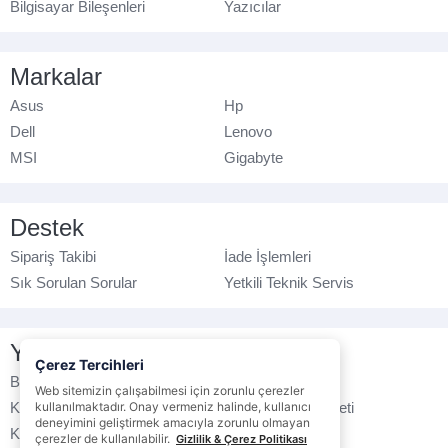
Bilgisayar Bileşenleri
Yazıcılar
Markalar
Asus
Hp
Dell
Lenovo
MSI
Gigabyte
Destek
Sipariş Takibi
İade İşlemleri
Sık Sorulan Sorular
Yetkili Teknik Servis
Yasal Bilgilendirme
Çerez Tercihleri
Banka Hesap No
Çerez Politikası
Web sitemizin çalışabilmesi için zorunlu çerezler
Kullanım Koşulları
kullanılmaktadır. Onay vermeniz halinde, kullanıcı
Ticari Elektronik İleti
deneyimini geliştirmek amacıyla zorunlu olmayan
K.V.K.K. Politikası
Veri Gizliliği
çerezler de kullanılabilir.
Gizlilik & Çerez Politikası