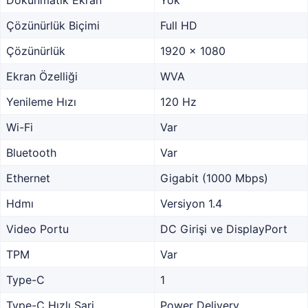
Dokunmatik Ekran
Yok
Çözünürlük Biçimi
Full HD
Çözünürlük
1920 x 1080
Ekran Özelliği
WVA
Yenileme Hızı
120 Hz
Wi-Fi
Var
Bluetooth
Var
Ethernet
Gigabit (1000 Mbps)
Hdmı
Versiyon 1.4
Video Portu
DC Girişi ve DisplayPort
TPM
Var
Type-C
1
Type-C Hızlı Şarj
Power Delivery