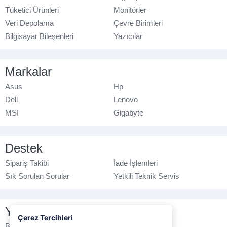
Tüketici Ürünleri
Monitörler
Veri Depolama
Çevre Birimleri
Bilgisayar Bileşenleri
Yazıcılar
Markalar
Asus
Hp
Dell
Lenovo
MSI
Gigabyte
Destek
Sipariş Takibi
İade İşlemleri
Sık Sorulan Sorular
Yetkili Teknik Servis
Yasal Bilgilendirme
Çerez Tercihleri
Banka Hesap No
Çerez Politikası