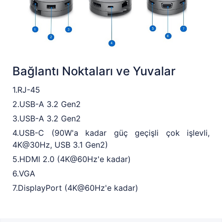
Bağlantı Noktaları ve Yuvalar
1.RJ-45
2.USB-A 3.2 Gen2
3.USB-A 3.2 Gen2
4.USB-C (90W'a kadar güç geçişli çok işlevli,
4K@30Hz, USB 3.1 Gen2)
5.HDMI 2.0 (4K@60Hz'e kadar)
6.VGA
7.DisplayPort (4K@60Hz'e kadar)