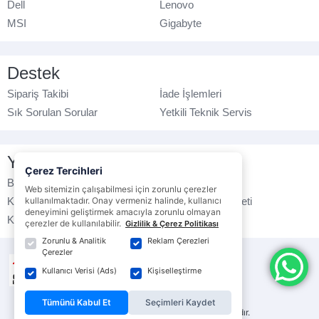
Dell
Lenovo
MSI
Gigabyte
Destek
Sipariş Takibi
İade İşlemleri
Sık Sorulan Sorular
Yetkili Teknik Servis
Yasal Bilgilendirme
Çerez Tercihleri
Banka Hesap No
Çerez Politikası
Web sitemizin çalışabilmesi için zorunlu çerezler
Kullanım Koşulları
Ticari Elektronik İleti
kullanılmaktadır. Onay vermeniz halinde, kullanıcı
deneyimini geliştirmek amacıyla zorunlu olmayan
K.V.K.K. Politikası
Veri Gizliliği
çerezler de kullanılabilir.
Gizlilik & Çerez Politikası
Zorunlu & Analitik
Reklam Çerezleri
Çerezler
Kullanıcı Verisi (Ads)
Kişiselleştirme
Tümünü Kabul Et
Seçimleri Kaydet
© ebrarbilgisayar.com
- Tüm hakları saklıdır.