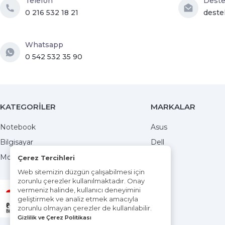
Telefon
Dest
0 216 532 18 21
deste
Whatsapp
0 542 532 35 90
KATEGORİLER
MARKALAR
Notebook
Asus
Bilgisayar
Dell
Monitörler
MSI
Çerez Tercihleri
Web sitemizin düzgün çalışabilmesi için
zorunlu çerezler kullanılmaktadır. Onay
vermeniz halinde, kullanıcı deneyimini
E-ticaret bilgi platformu
geliştirmek ve analiz etmek amacıyla
ETBIS'e kayıtlıdır
zorunlu olmayan çerezler de kullanılabilir.
Gizlilik ve Çerez Politikası