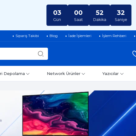
03
00
52
32
Gün
Saat
Dakika
Saniye
Sipariş Takibi
Blog
İade İşlemleri
İşlem Rehberi
ri Depolama
Network Ürünler
Yazıcılar