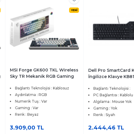
YENİ
MSI Forge GK600 TKL Wireless
Dell Pro SmartCard 
g
Sky TR Mekanik RGB Gaming
İngilizce Klavye KB8
Klavye
Bağlantı Teknolojisi : Kablosuz
Bağlantı Teknolojisi :
Aydınlatma : RGB
PC Bağlantısı : Kablolu
Numerik Tuş : Var
Algılama : Mouse Yok
Gaming : Var
Gaming : Yok
Renk : Beyaz
Renk : Siyah
3.909,00 TL
2.444,46 TL