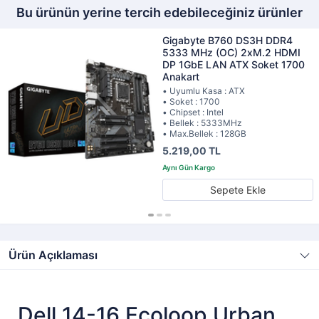
Bu ürünün yerine tercih edebileceğiniz ürünler
Gigabyte B760 DS3H DDR4
5333 MHz (OC) 2xM.2 HDMI
DP 1GbE LAN ATX Soket 1700
Anakart
• Uyumlu Kasa : ATX
• Soket : 1700
• Chipset : Intel
• Bellek : 5333MHz
• Max.Bellek : 128GB
5.219,00 TL
Sepete Ekle
Ürün Açıklaması
Dell 14-16 Ecoloop Urban