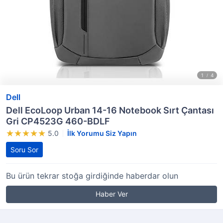
Dell
Dell EcoLoop Urban 14-16 Notebook Sırt Çantası
Gri CP4523G 460-BDLF
5.0
İlk Yorumu Siz Yapın
Soru Sor
Bu ürün tekrar stoğa girdiğinde haberdar olun
Haber Ver