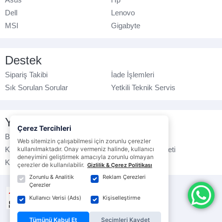
Dell
Lenovo
MSI
Gigabyte
Destek
Sipariş Takibi
İade İşlemleri
Sık Sorulan Sorular
Yetkili Teknik Servis
Yasal Bilgilendirme
Çerez Tercihleri
Banka Hesap No
Çerez Politikası
Web sitemizin çalışabilmesi için zorunlu çerezler
kullanılmaktadır. Onay vermeniz halinde, kullanıcı
Kullanım Koşulları
Ticari Elektronik İleti
deneyimini geliştirmek amacıyla zorunlu olmayan
K.V.K.K. Politikası
Veri Gizliliği
çerezler de kullanılabilir.
Gizlilik & Çerez Politikası
Zorunlu & Analitik
Reklam Çerezleri
Çerezler
Kullanıcı Verisi (Ads)
Kişiselleştirme
Tümünü Kabul Et
Seçimleri Kaydet