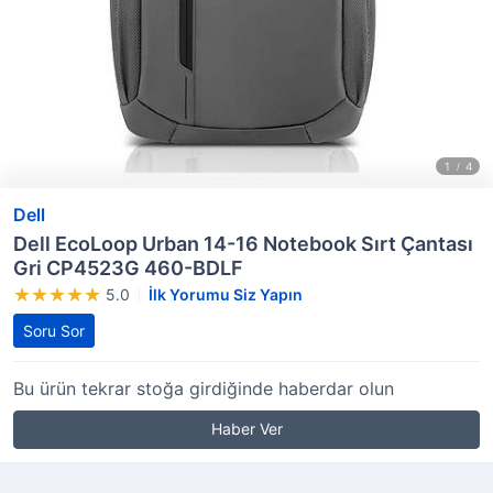
Dell
Dell EcoLoop Urban 14-16 Notebook Sırt Çantası
Gri CP4523G 460-BDLF
5.0
İlk Yorumu Siz Yapın
Soru Sor
Bu ürün tekrar stoğa girdiğinde haberdar olun
Haber Ver