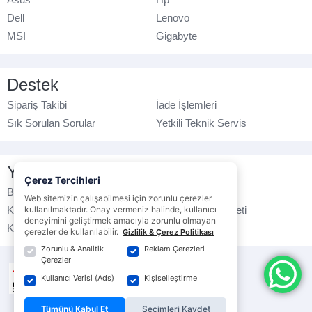
Dell
Lenovo
MSI
Gigabyte
Destek
Sipariş Takibi
İade İşlemleri
Sık Sorulan Sorular
Yetkili Teknik Servis
Yasal Bilgilendirme
Çerez Tercihleri
Banka Hesap No
Çerez Politikası
Web sitemizin çalışabilmesi için zorunlu çerezler
kullanılmaktadır. Onay vermeniz halinde, kullanıcı
Kullanım Koşulları
Ticari Elektronik İleti
deneyimini geliştirmek amacıyla zorunlu olmayan
K.V.K.K. Politikası
Veri Gizliliği
çerezler de kullanılabilir.
Gizlilik & Çerez Politikası
Zorunlu & Analitik
Reklam Çerezleri
Çerezler
Kullanıcı Verisi (Ads)
Kişiselleştirme
Tümünü Kabul Et
Seçimleri Kaydet