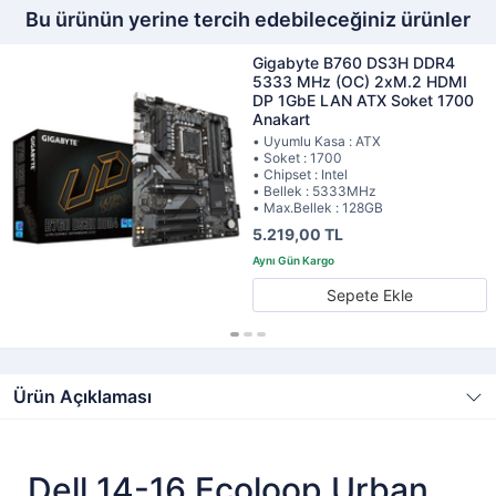
Bu ürünün yerine tercih edebileceğiniz ürünler
Gigabyte B760 DS3H DDR4
5333 MHz (OC) 2xM.2 HDMI
DP 1GbE LAN ATX Soket 1700
Anakart
• Uyumlu Kasa : ATX
• Soket : 1700
• Chipset : Intel
• Bellek : 5333MHz
• Max.Bellek : 128GB
5.219,00 TL
Sepete Ekle
Ürün Açıklaması
Dell 14-16 Ecoloop Urban