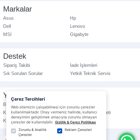
Markalar
Asus
Hp
Dell
Lenovo
MSI
Gigabyte
Destek
Sipariş Takibi
İade İşlemleri
Sık Sorulan Sorular
Yetkili Teknik Servis
Yasal Bilgilendirme
Çerez Tercihleri
Banka Hesap No
Çerez Politikası
Web sitemizin çalışabilmesi için zorunlu çerezler
Kullanım Koşulları
Ticari Elektronik İleti
kullanılmaktadır. Onay vermeniz halinde, kullanıcı
deneyimini geliştirmek amacıyla zorunlu olmayan
K.V.K.K. Politikası
Veri Gizliliği
çerezler de kullanılabilir.
Gizlilik & Çerez Politikası
Zorunlu & Analitik
Reklam Çerezleri
Çerezler