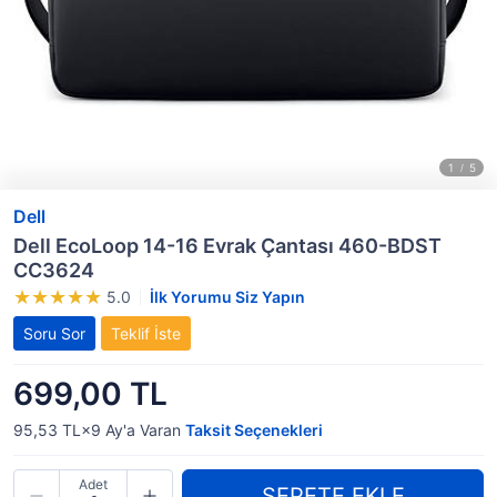
Dell
Dell EcoLoop 14-16 Evrak Çantası 460-BDST
CC3624
5.0
İlk Yorumu Siz Yapın
Soru Sor
Teklif İste
699,00 TL
95,53 TL×9
Ay'a Varan
Taksit Seçenekleri
Adet