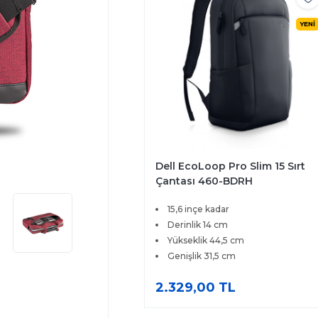
YENİ
Dell EcoLoop Pro Slim 15 Sırt
Çantası 460-BDRH
15,6 inçe kadar
Derinlik 14 cm
Yükseklik 44,5 cm
Genişlik 31,5 cm
2.329,00 TL