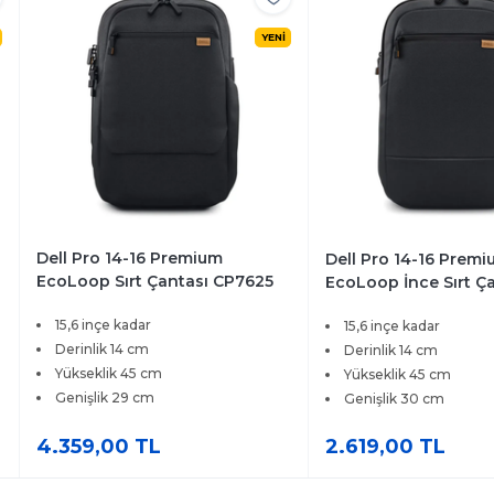
YENİ
Dell Pro 14-16 Premium
Dell Pro 14-16 Prem
EcoLoop Sırt Çantası CP7625
EcoLoop İnce Sırt Ç
CP7625S
15,6 inçe kadar
15,6 inçe kadar
Derinlik 14 cm
Derinlik 14 cm
Yükseklik 45 cm
Yükseklik 45 cm
Genişlik 29 cm
Genişlik 30 cm
4.359,00 TL
2.619,00 TL