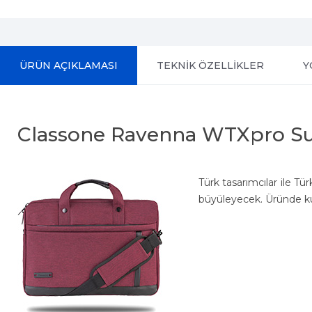
ÜRÜN AÇIKLAMASI
TEKNİK ÖZELLİKLER
Y
Classone Ravenna WTXpro Su
Türk tasarımcılar ile T
büyüleyecek. Üründe ku