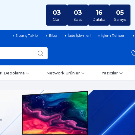
03
03
16
04
Gün
Saat
Dakika
Saniye
Sipariş Takibi
Blog
İade İşlemleri
İşlem Rehberi
ri Depolama
Network Ürünler
Yazıcılar