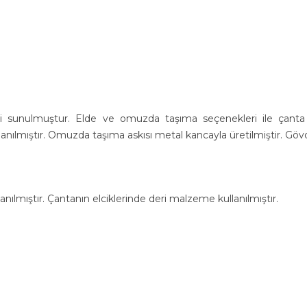
i sunulmuştur. Elde ve omuzda taşıma seçenekleri ile çanta t
lmıştır. Omuzda taşıma askısı metal kancayla üretilmiştir. Gövde
nılmıştır. Çantanın elciklerinde deri malzeme kullanılmıştır.