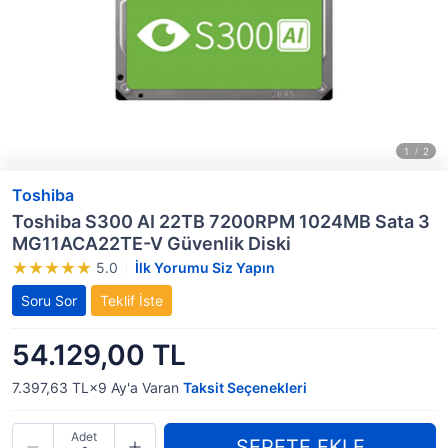
Toshiba
Toshiba S300 AI 22TB 7200RPM 1024MB Sata 3
MG11ACA22TE-V Güvenlik Diski
5.0
İlk Yorumu Siz Yapın
Soru Sor
Teklif İste
54.129,00 TL
7.397,63 TL×9
Ay'a Varan
Taksit Seçenekleri
Adet