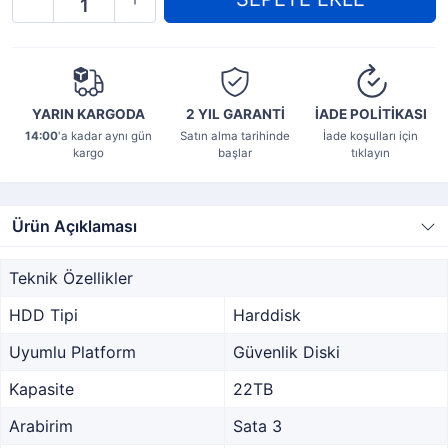
YARIN KARGODA
2 YIL
GARANTİ
İADE POLİTİKASI
14:00
'a kadar aynı gün
Satın alma tarihinde
İade koşulları için
kargo
başlar
tıklayın
Ürün Açıklaması
Teknik Özellikler
HDD Tipi
Harddisk
Uyumlu Platform
Güvenlik Diski
Kapasite
22TB
Arabirim
Sata 3