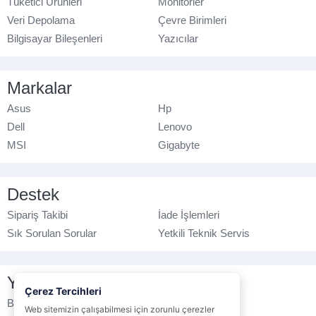
Tüketici Ürünleri
Monitörler
Veri Depolama
Çevre Birimleri
Bilgisayar Bileşenleri
Yazıcılar
Markalar
Asus
Hp
Dell
Lenovo
MSI
Gigabyte
Destek
Sipariş Takibi
İade İşlemleri
Sık Sorulan Sorular
Yetkili Teknik Servis
Yasal Bilgilendirme
Çerez Tercihleri
Banka Hesap No
Çerez Politikası
Web sitemizin çalışabilmesi için zorunlu çerezler