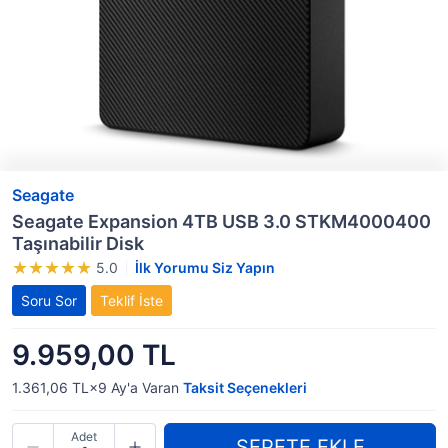
Seagate
Seagate Expansion 4TB USB 3.0 STKM4000400
Taşınabilir Disk
5.0
İlk Yorumu Siz Yapın
Soru Sor
Teklif İste
9.959,00 TL
1.361,06 TL×9
Ay'a Varan
Taksit Seçenekleri
Adet