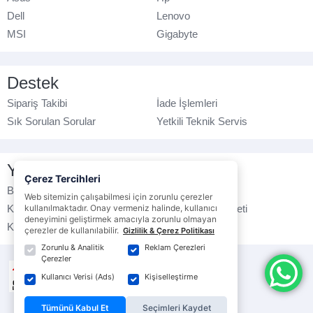
Dell
Lenovo
MSI
Gigabyte
Destek
Sipariş Takibi
İade İşlemleri
Sık Sorulan Sorular
Yetkili Teknik Servis
Yasal Bilgilendirme
Çerez Tercihleri
Banka Hesap No
Çerez Politikası
Web sitemizin çalışabilmesi için zorunlu çerezler
Kullanım Koşulları
kullanılmaktadır. Onay vermeniz halinde, kullanıcı
Ticari Elektronik İleti
deneyimini geliştirmek amacıyla zorunlu olmayan
K.V.K.K. Politikası
Veri Gizliliği
çerezler de kullanılabilir.
Gizlilik & Çerez Politikası
Zorunlu & Analitik
Reklam Çerezleri
Çerezler
Kullanıcı Verisi (Ads)
Kişiselleştirme
Tümünü Kabul Et
Seçimleri Kaydet