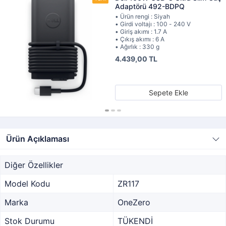
Adaptörü 492-BDPQ
• Ürün rengi : Siyah
• Girdi voltajı : 100 - 240 V
• Giriş akımı : 1.7 A
• Çıkış akımı : 6 A
• Ağırlık : 330 g
4.439,00 TL
Sepete Ekle
Ürün Açıklaması
Diğer Özellikler
Model Kodu
ZR117
Marka
OneZero
Stok Durumu
TÜKENDİ