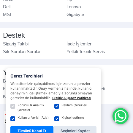
Dell
Lenovo
MSI
Gigabyte
Destek
Sipariş Takibi
İade İşlemleri
Sık Sorulan Sorular
Yetkili Teknik Servis
Yasal Bilgilendirme
Çerez Tercihleri
Banka Hesap No
Çerez Politikası
Web sitemizin çalışabilmesi için zorunlu çerezler
Kullanım Koşulları
kullanılmaktadır. Onay vermeniz halinde, kullanıcı
Ticari Elektronik İleti
deneyimini geliştirmek amacıyla zorunlu olmayan
K.V.K.K. Politikası
Veri Gizliliği
çerezler de kullanılabilir.
Gizlilik & Çerez Politikası
Zorunlu & Analitik
Reklam Çerezleri
Çerezler
Kullanıcı Verisi (Ads)
Kişiselleştirme
Tümünü Kabul Et
Seçimleri Kaydet