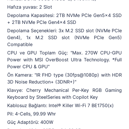
Hafıza yuvası: 2 Slot
Depolama Kapasitesi: 2TB NVMe PCIe Gen5x4 SSD
+ 2TB NVMe PCIe Gen4x4 SSD
Depolama Seçenekleri: 3x M.2 SSD slot (NVMe PCIe
Gen4), 1x M.2 SSD slot (NVMe PCIe Gen5)
Compatible
CPU ve GPU Toplam Güç: "Max. 270W CPU-GPU
Power with MSI OverBoost Ultra Technology. *Full
Power CPU & GPU"
Ön Kamera: "IR FHD type (30fps@1080p) with HDR
3D Noise Reduction+ (3DNR+)"
Klavye: Cherry Mechanical Per-Key RGB Gaming
Keyboard by SteelSeries with Copilot Key
Kablosuz Bağlantı: Intel® Killer Wi-Fi 7 BE1750(x)
Pil: 4-Cells, 99.99 Whr
Güç Adaptörü: 400W