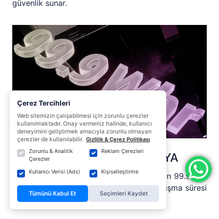
güvenlik sunar.
Çerez Tercihleri
Web sitemizin çalışabilmesi için zorunlu çerezler
kullanılmaktadır. Onay vermeniz halinde, kullanıcı
deneyimini geliştirmek amacıyla zorunlu olmayan
çerezler de kullanılabilir.
Gizlilik & Çerez Politikası
Zorunlu & Analitik
Reklam Çerezleri
TÜM GÜN ÇALIŞAN BATARYA
Çerezler
Kullanıcı Verisi (Ads)
Kişiselleştirme
Uçuşlarda izin verilen maksimum sınır olan 99.9WHr
batarya kapasitesi ile çok daha uzun çalışma süresi
Tümünü Kabul Et
Seçimleri Kaydet
sunar.