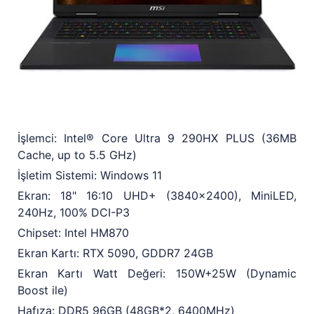
İşlemci: Intel® Core Ultra 9 290HX PLUS (36MB
Cache, up to 5.5 GHz)
İşletim Sistemi: Windows 11
Ekran: 18" 16:10 UHD+ (3840x2400), MiniLED,
240Hz, 100% DCI-P3
Chipset: Intel HM870
Ekran Kartı: RTX 5090, GDDR7 24GB
Ekran Kartı Watt Değeri: 150W+25W (Dynamic
Boost ile)
Hafıza: DDR5 96GB (48GB*2, 6400MHz)