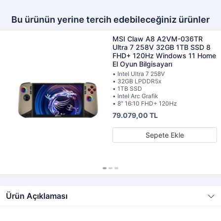
Bu ürünün yerine tercih edebileceğiniz ürünler
MSI Claw A8 A2VM-036TR
Ultra 7 258V 32GB 1TB SSD 8
FHD+ 120Hz Windows 11 Home
El Oyun Bilgisayarı
• Intel Ultra 7 258V
• 32GB LPDDR5x
• 1TB SSD
• Intel Arc Grafik
• 8" 16:10 FHD+ 120Hz
79.079,00 TL
Sepete Ekle
Ürün Açıklaması