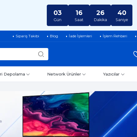
03
16
26
39
Gün
Saat
Dakika
Saniye
Sipariş Takibi
Blog
İade İşlemleri
İşlem Rehberi
ri Depolama
Network Ürünler
Yazıcılar