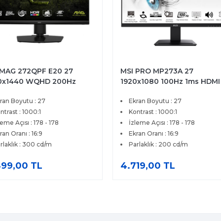
 MAG 272QPF E20 27
MSI PRO MP273A 27
0x1440 WQHD 200Hz
1920x1080 100Hz 1ms HDMI
ms HDMI DP HDR Ready
VGA DP IPS Monitör
ran Boyutu : 27
Ekran Boyutu : 27
eSync Premium IPS
ing Monitör
ntrast : 1000:1
Kontrast : 1000:1
leme Açısı : 178 - 178
İzleme Açısı : 178 - 178
ran Oranı : 16:9
Ekran Oranı : 16:9
rlaklık : 300 cd/m
Parlaklık : 200 cd/m
499,00 TL
4.719,00 TL