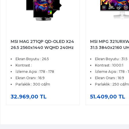
MSI MAG 271QP QD-OLED X24
MSI MPG 321URX
26.5 2560x1440 WQHD 240Hz
31.5 3840x2160 U
0.03 ms HDMI DP True Black
0.03 ms HDMI DP 
Ekran Boyutu : 26.5
Ekran Boyutu : 31.5
400 Adaptive Sync QD-OLED
Black 400 G-Syn
Gaming Monitör
Kontrast :
Gaming Monitör
Kontrast : 1000:1
İzleme Açısı : 178 - 178
İzleme Açısı : 178 - 
Ekran Oranı : 16:9
Ekran Oranı : 16:9
Parlaklık : 300 cd/m
Parlaklık : 250 cd/m
32.969,00 TL
51.409,00 TL