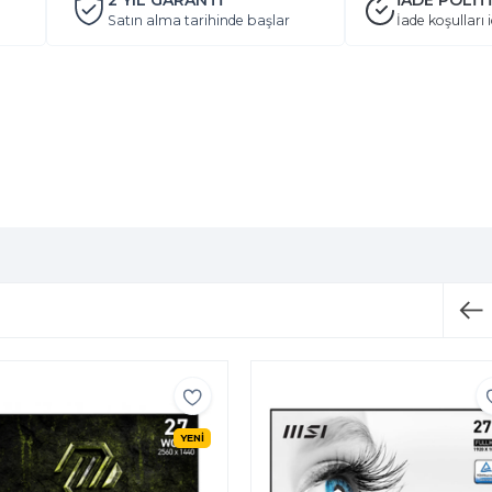
2 YIL
GARANTİ
İADE POLİT
Satın alma tarihinde başlar
İade koşulları i
YENİ