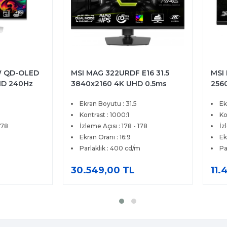
W QD-OLED
MSI MAG 322URDF E16 31.5
MSI
HD 240Hz
3840x2160 4K UHD 0.5ms
256
Type-C True
320Hz HDMI DP HDR 400
0.5
Ekran Boyutu : 31.5
Ek
c QD-OLED
FreeSync Rapid IPS Gaming
Fre
Monitör
Kontrast : 1000:1
Gam
Ko
178
İzleme Açısı : 178 - 178
İz
Ekran Oranı : 16:9
Ek
Parlaklık : 400 cd/m
Pa
30.549,00 TL
11.