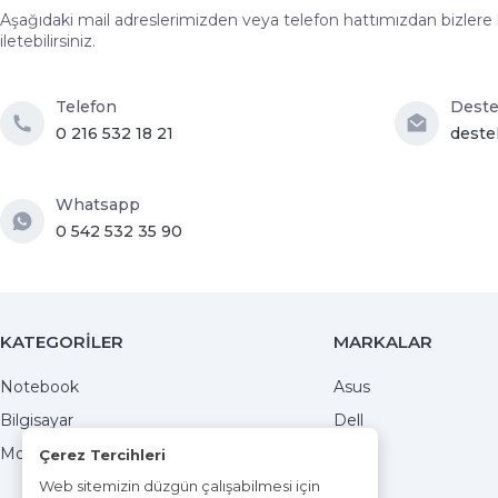
Aşağıdaki mail adreslerimizden veya telefon hattımızdan bizlere hız
iletebilirsiniz.
Telefon
Dest
0 216 532 18 21
deste
Whatsapp
0 542 532 35 90
KATEGORİLER
MARKALAR
Notebook
Asus
Bilgisayar
Dell
Monitörler
MSI
Çerez Tercihleri
Web sitemizin düzgün çalışabilmesi için