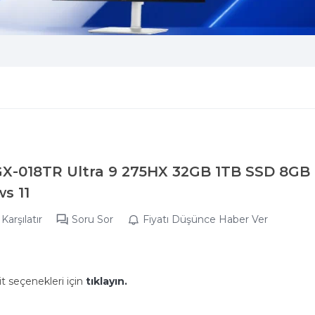
GX-018TR Ultra 9 275HX 32GB 1TB SSD 8GB
s 11
Karşılatır
Soru Sor
Fiyatı Düşünce Haber Ver
it seçenekleri için
tıklayın.