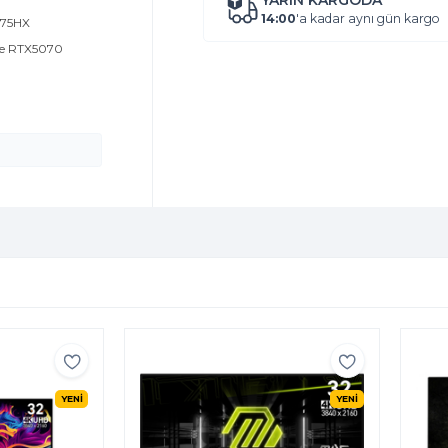
YARIN KARGODA
14:00
'a kadar aynı gün kargo
 275HX
rce RTX5070
YENİ
YENİ