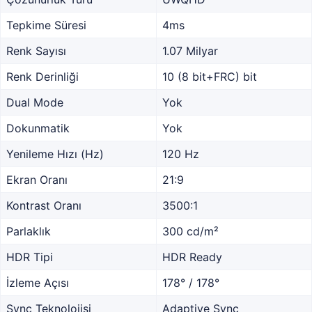
Tepkime Süresi
4ms
Renk Sayısı
1.07 Milyar
Renk Derinliği
10 (8 bit+FRC) bit
Dual Mode
Yok
Dokunmatik
Yok
Yenileme Hızı (Hz)
120 Hz
Ekran Oranı
21:9
Kontrast Oranı
3500:1
Parlaklık
300 cd/m²
HDR Tipi
HDR Ready
İzleme Açısı
178° / 178°
Sync Teknolojisi
Adaptive Sync