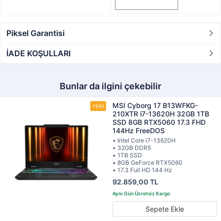
Piksel Garantisi
İADE KOŞULLARI
Bunlar da ilgini çekebilir
MSI Cyborg 17 B13WFKG-
210XTR i7-13620H 32GB 1TB
SSD 8GB RTX5060 17.3 FHD
144Hz FreeDOS
• Intel Core i7-13620H
• 32GB DDR5
• 1TB SSD
• 8GB GeForce RTX5060
• 17.3 Full HD 144 Hz
92.859,00 TL
Sepete Ekle