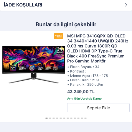
İADE KOŞULLARI
Bunlar da ilgini çekebilir
MSI MPG 341CQPX QD-OLED
34 3440x1440 UWQHD 240Hz
0.03 ms Curve 1800R QD-
OLED HDMI DP Type-C True
Black 400 FreeSync Premium
Pro Gaming Monitör
• Ekran Boyutu : 34
• Kontrast :
• İzleme Açısı : 178 - 178
• Ekran Oranı : 21:9
• Parlaklık : 250 cd/m
43.249,00 TL
Sepete Ekle