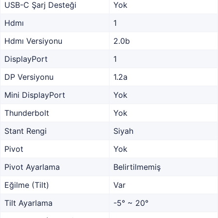
USB-C Şarj Desteği
Yok
Hdmı
1
Hdmı Versiyonu
2.0b
DisplayPort
1
DP Versiyonu
1.2a
Mini DisplayPort
Yok
Thunderbolt
Yok
Stant Rengi
Siyah
Pivot
Yok
Pivot Ayarlama
Belirtilmemiş
Eğilme (Tilt)
Var
Tilt Ayarlama
-5° ~ 20°